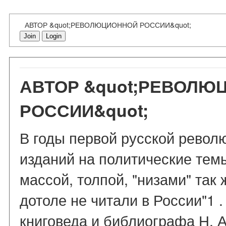
АВТОР &quot;РЕВОЛЮЦИОННОЙ РОССИИ&quot;
Join
Login
АВТОР &quot;РЕВОЛЮ
РОССИИ&quot;
В годы первой русской рево
изданий на политические тем
массой, толпой, "низами" так 
дотоле не читали в России"1 
книговеда и библиографа Н. А