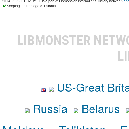
2014-2026, LIBRARY.EE is a part of Libmonster, international library network (
op
Keeping the heritage of Estonia
LIBMONSTER NET
L
US-Great Brit
Russia
Belarus