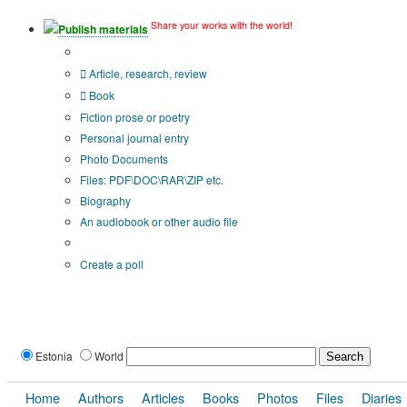
Share your works with the world!
Publish materials
Publication type?
Article, research, review
Book
Fiction prose or poetry
Personal journal entry
Photo Documents
Files: PDF\DOC\RAR\ZIP etc.
Biography
An audiobook or other audio file
Additional options:
Create a poll
Estonia
World
Home
Authors
Articles
Books
Photos
Files
Diaries