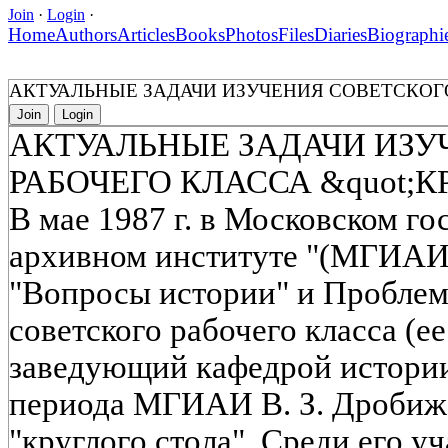
Join
·
Login
·
Home
Authors
Articles
Books
Photos
Files
Diaries
Biographi
АКТУАЛЬНЫЕ ЗАДАЧИ ИЗУЧЕНИЯ СОВЕТСКОГО 
Join
Login
АКТУАЛЬНЫЕ ЗАДАЧИ ИЗУ
РАБОЧЕГО КЛАССА &quot;К
В мае 1987 г. в Московском г
архивном институте "(МГИАИ
"Вопросы истории" и Проблем
советского рабочего класса (ее
заведующий кафедрой истори
периода МГИАИ В. З. Дробиже
"круглого стола". Среди его у