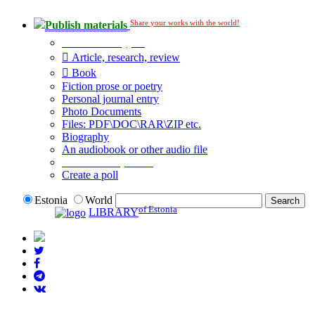
Share your works with the world!
Publish materials
Publication type?
Article, research, review
Book
Fiction prose or poetry
Personal journal entry
Photo Documents
Files: PDF\DOC\RAR\ZIP etc.
Biography
An audiobook or other audio file
Additional options:
Create a poll
Estonia
World
of Estonia
LIBRARY