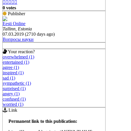





0 votes
Publisher
Eesti Online
Tallinn, Estonia
07.03.2019 (2710 days ago)
Вопросы науки
Your reaction?
overwhelmed (1)
entertained (1)
agree (1)
inspired (1)
sad (1)
sympathetic (1)
surprised (1)
angry (1)
confused (1)
worried (1)
Link
Permanent link to this publication: