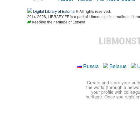
Digital Library of Estonia
® All rights reserved.
2014-2026, LIBRARY.EE is a part of Libmonster, international libra
Keeping the heritage of Estonia
LIBMONS
Russia
Belarus
U
Create and store your autho
the world (through a network
your profile with colleag
heritage. Once you register,