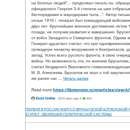
на богатых людей", - продолжал писать он, обращ
офицерского Георгия 3-й степени на шее отбрасыв
беспорядками и мародерами тыла...". Автор письм
ночью 1916 г. генерал был командующий войсками
двух лет. Крупнейшее военное достижение летом 1
позади, не получив развития и завершения. Бруси
от войск Западного и Северного фронтов. Одним 
Генерал-адъютант считал, что при одновременном
громадную нехватку вооружения и боеприпасов, уд
запад. Успех всего русского фронта, в свою очере
войны. Но возможность эта, по мнению Брусилова,
считал бездарного Верховного главнокомандующего
М. В. Алексеева. Брусилов не знал о той закулисно
им ранее нас ...
Читать далее
Read more
https://libmonster.ru/m/articles/v
Eesti Online
·
2516 days ago
0
624
ПЕРВАЯ В РОССИИ КНИГА О ФРАНЦУЗСКОЙ БУРЖУАЗНОЙ Р
ЕГИПЕТ: ЭВОЛЮЦИЯ ПОЛИТИЧЕСКОЙ СИСТЕМЫ