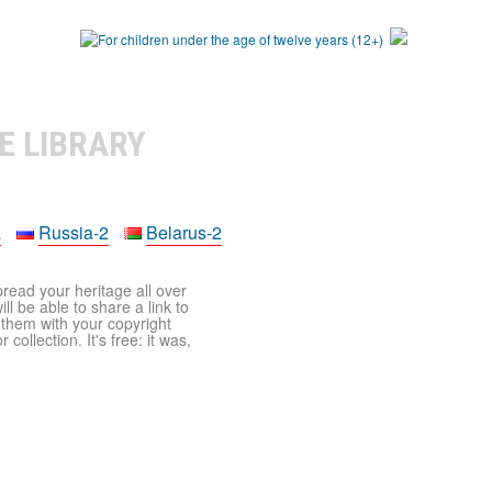
E LIBRARY
a
Russia-2
Belarus-2
pread your heritage all over
ll be able to share a link to
t them with your copyright
ollection. It's free: it was,