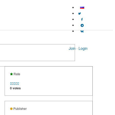
Join
·
Login
Rate





0 votes
Publisher