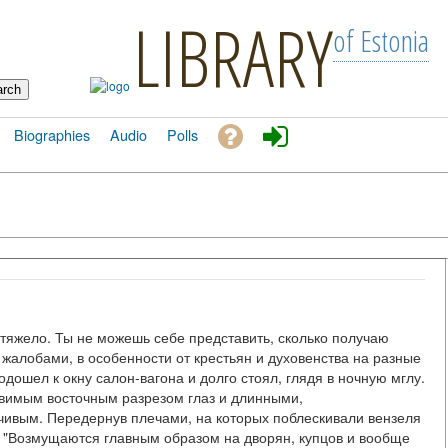
LIBRARY
of Estonia
Biographies
Audio
Polls
 тяжело. Ты не можешь себе представить, сколько получаю
жалобами, в особенности от крестьян и духовенства на разные
одошел к окну салон-вагона и долго стоял, глядя в ночную мглу.
овимым восточным разрезом глаз и длинными,
чивым. Передернув плечами, на которых поблескивали вензеля
л. "Возмущаются главным образом на дворян, купцов и вообще