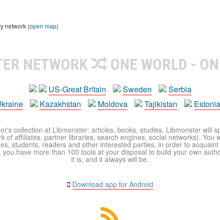
ry network (
open map
)
TER NETWORK
ONE WORLD - ON
US-Great Britain
Sweden
Serbia
kraine
Kazakhstan
Moldova
Tajikistan
Estoni
r's collection at Libmonster: articles, books, studies. Libmonster will s
 of affiliates, partner libraries, search engines, social networks). You wi
ues, students, readers and other interested parties, in order to acquain
 you have more than 100 tools at your disposal to build your own author c
it is, and it always will be.
Download app for Android