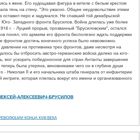
аясь к жене. Его худощавая фигура в кителе с белым крестом
ала тень на стену. "Это ужасно. Общее неудовольствие этими
а оставил перо и задумался. Не спавший той декабрьской
 Юго- Западного фронта Брусилов. Война длилась уже более
916 г. - Луцкий прорыв, прозванный "Брусиловским", остался
лов понял, что армиям его фронта бесполезно ждать поддержки
же фронтом достичь конечного успеха было невозможно.
 давлении на противника трех фронтов, даже несмотря на
алось бы отбросить австро-германские войска далеко на юго-
дь, мог ускорить победоносное для стран Антанты завершение
 теперь была утеряна, виновниками чего он в глубине души
 - Николая II и его начальника штаба генерала от инфантерии
й интриге, которая плелась вокруг его имени и организованного
iew/АЛЕКСЕЙ-АЛЕКСЕЕВИЧ-БРУСИЛОВ
ЕВОЛЮЦИИ КОНЦА XVIII ВЕКА