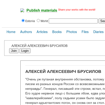
Share your works with the world!
Publish materials
Estonia
World
Home
Authors
Articles
Books
Photos
Files
Diaries
АЛЕКСЕЙ АЛЕКСЕЕВИЧ БРУСИЛОВ
Join
Login
АЛЕКСЕЙ АЛЕКСЕЕВИЧ БРУСИЛОВ
"Очень уж путаная внутренняя обстановка, потому
писем из разных концов России со всевозможными 
неправды". Генерал, писавший эти строки, встал, п
Его худое нервное лицо с большим лбом, едва ул
"кавалерийскими", полу седыми усами было задум
генерал-адъютантских погон, он снова сел за сто