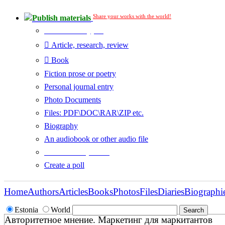
Share your works with the world!
Publish materials
Publication type?
Article, research, review
Book
Fiction prose or poetry
Personal journal entry
Photo Documents
Files: PDF\DOC\RAR\ZIP etc.
Biography
An audiobook or other audio file
Additional options:
Create a poll
Home
Authors
Articles
Books
Photos
Files
Diaries
Biographi
Estonia
World
Авторитетное мнение. Маркетинг для маркитантов