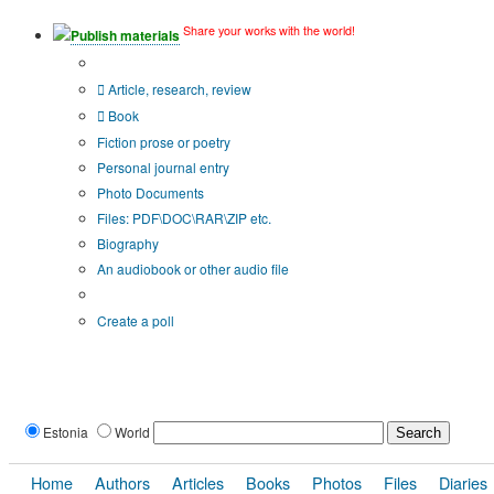
Share your works with the world!
Publish materials
Publication type?
Article, research, review
Book
Fiction prose or poetry
Personal journal entry
Photo Documents
Files: PDF\DOC\RAR\ZIP etc.
Biography
An audiobook or other audio file
Additional options:
Create a poll
Estonia
World
Home
Authors
Articles
Books
Photos
Files
Diaries