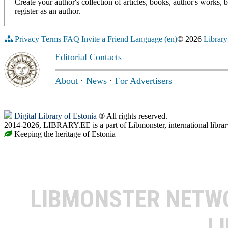
Create your author's collection of articles, books, author's works,
register as an author.
Privacy
Terms
FAQ
Invite a Friend
Language (en)
© 2026
Library
Editorial Contacts
About
·
News
·
For Advertisers
Digital Library of Estonia
® All rights reserved.
2014-2026, LIBRARY.EE is a part of Libmonster, international librar
Keeping the heritage of Estonia
LIBMONSTER NET
L