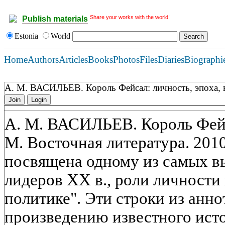
Share your works with the world!
Publish materials
Estonia
World
Home
Authors
Articles
Books
Photos
Files
Diaries
Biographi
А. М. ВАСИЛЬЕВ. Король Фейсал: личность, эпоха, 
Join
Login
А. М. ВАСИЛЬЕВ. Король Фейса
М. Восточная литература. 2010.
посвящена одному из самых 
лидеров XX в., роли личности 
политике". Эти строки из анн
произведению известного исто