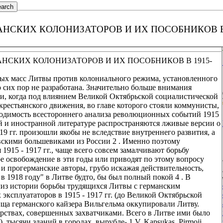
СКИХ КОЛОНИЗАТОРОВ И ИХ ПОСОБНИКОВ В 19
НСКИХ КОЛОНИЗАТОРОВ И ИХ ПОСОБНИКОВ В 1915-
ых масс Литвы против колониального режима, установленного
до сих пор не разработана. Значительно больше внимания
и, когда под влиянием Великой Октябрьской социалистической
крестьянского движения, во главе которого стояли коммунисты,
бходимость всестороннего анализа революционных событий 1915
кой и иностранной литературе распространяются лживые версии о
19 гг. произошли якобы не вследствие внутреннего развития, а
вскими большевиками из России 2 . Именно поэтому
915 - 1917 гг., чаще всего совсем замалчивают борьбу
е освобождение в эти годы или приводят по этому вопросу
 и прогерманские авторы, грубо искажая действительность,
в 1918 году" в Литве будто, бы был полный покой 4 . В
ализ истории борьбы трудящихся Литвы с германским
ксплуататоров в 1915 - 1917 гг. (до Великой Октябрьской
ища германского кайзера Вильгельма оккупировали Литву.
ствах, совершенных захватчиками. Всего в Литве ими было
, тысячи зданий в городах, вырубле- 1 V. Kapsukas. Pirmoji