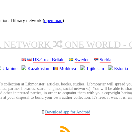
ional library network (
open map
)
R NETWORK
ONE WORLD - 
US-Great Britain
Sweden
Serbia
Ukraine
Kazakhstan
Moldova
Tajikistan
Estonia
's collection at Libmonster: articles, books, studies. Libmonster will spread you
tes, partner libraries, search engines, social networks). You will be able to sha
nd other interested parties, in order to acquaint them with your copyright herit
 at your disposal to build your own author collection. It's free: it was, it is, an
Download app for Android