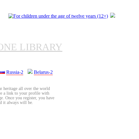
ONE LIBRARY
Russia-2
Belarus-2
r heritage all over the world
re a link to your profile with
age. Once you register, you have
d it always will be.