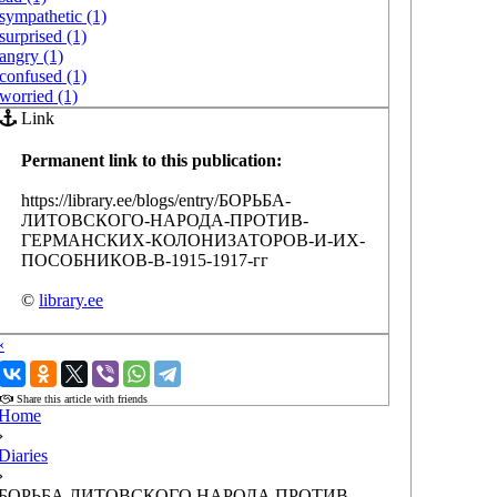
sympathetic (1)
surprised (1)
angry (1)
confused (1)
worried (1)
Link
Permanent link to this publication:
https://library.ee/blogs/entry/БОРЬБА-
ЛИТОВСКОГО-НАРОДА-ПРОТИВ-
ГЕРМАНСКИХ-КОЛОНИЗАТОРОВ-И-ИХ-
ПОСОБНИКОВ-В-1915-1917-гг
©
library.ee
‹
›
Share this article with friends
Home
›
Diaries
›
БОРЬБА ЛИТОВСКОГО НАРОДА ПРОТИВ