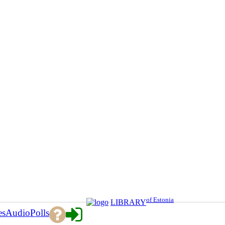
of Estonia
LIBRARY
es
Audio
Polls