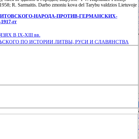
s. 1958; R. Sarmaitis. Darbo zmoniu kova del Tarybu valdzios Lietuvoje
/БОРЬБА-ЛИТОВСКОГО-НАРОДА-ПРОТИВ-ГЕРМАНСКИХ-
917-гг
Х В IX-XIII вв.
ЬСКОГО ПО ИСТОРИИ ЛИТВЫ, РУСИ И СЛАВЯНСТВА