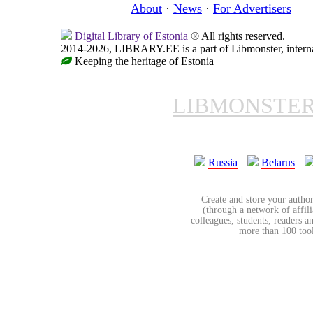
About
·
News
·
For Advertisers
Digital Library of Estonia
® All rights reserved.
2014-2026, LIBRARY.EE is a part of Libmonster, internat
Keeping the heritage of Estonia
LIBMONSTE
Russia
Belarus
Create and store your author
(through a network of affilia
colleagues, students, readers a
more than 100 tools