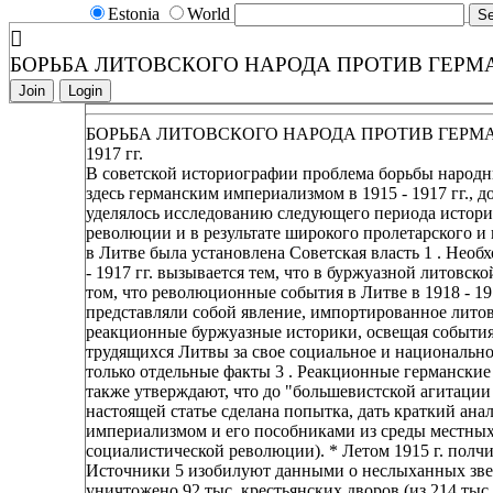
Estonia
World
БОРЬБА ЛИТОВСКОГО НАРОДА ПРОТИВ ГЕРМАН
Join
Login
БОРЬБА ЛИТОВСКОГО НАРОДА ПРОТИВ ГЕРМА
1917 гг.
В советской историографии проблема борьбы народн
здесь германским империализмом в 1915 - 1917 гг., 
уделялось исследованию следующего периода истори
революции и в результате широкого пролетарского и 
в Литве была установлена Советская власть 1 . Нео
- 1917 гг. вызывается тем, что в буржуазной литовс
том, что революционные события в Литве в 1918 - 19
представляли собой явление, импортированное лито
реакционные буржуазные историки, освещая события 1
трудящихся Литвы за свое социальное и национально
только отдельные факты 3 . Реакционные германские
также утверждают, что до "большевистской агитации 
настоящей статье сделана попытка, дать краткий ан
империализмом и его пособниками из среды местных э
социалистической революции). * Летом 1915 г. полч
Источники 5 изобилуют данными о неслыханных звер
уничтожено 92 тыс. крестьянских дворов (из 214 тыс.)