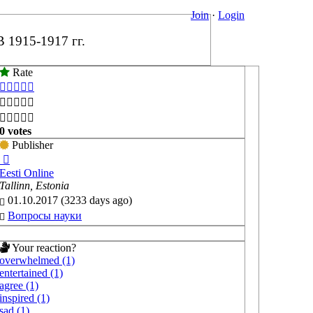
Join
·
Login
15-1917 гг.
Rate





0 votes
Publisher
Eesti Online
Tallinn, Estonia
01.10.2017 (3233 days ago)
Вопросы науки
Your reaction?
overwhelmed (1)
entertained (1)
agree (1)
inspired (1)
sad (1)