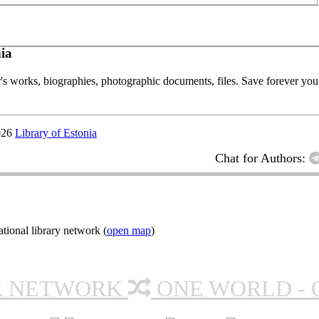
ia
or's works, biographies, photographic documents, files. Save forever your
026
Library of Estonia
Chat for Authors:
ional library network (
open map
)
R NETWORK
ONE WORLD - 