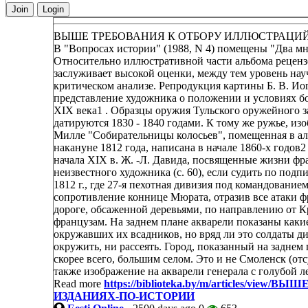
Join
Login
ВЫШЕ ТРЕБОВАНИЯ К ОТБОРУ ИЛЛЮСТРАЦИЙ
В "Вопросах истории" (1988, N 4) помещены "Два мн
Относительно иллюстративной части альбома рецензе
заслуживает высокой оценки, между тем уровень на
критическом анализе. Репродукция картины Б. В. Иога
представление художника о положении и условиях бо
XIX века1 . Образцы оружия Тульского оружейного зав
датируются 1830 - 1840 годами. К тому же ружье, из
Милле "Собирательницы колосьев", помещенная в ал
накануне 1812 года, написана в начале 1860-х годов
начала XIX в. Ж. -Л. Давида, посвященные жизни фр
неизвестного художника (с. 60), если судить по под
1812 г., где 27-я пехотная дивизия под командование
сопротивление коннице Мюрата, отразив все атаки ф
дороге, обсаженной деревьями, по направлению от 
французам. На заднем плане акварели показаны каки
окружавших их всадников, но вряд ли это солдаты д
окружить, ни рассеять. Город, показанный на заднем 
скорее всего, большим селом. Это и не Смоленск (отс
также изображение на акварели генерала с голубой л
Read more
https://biblioteka.by/m/articles/v
ИЗДАНИЯХ-ПО-ИСТОРИИ