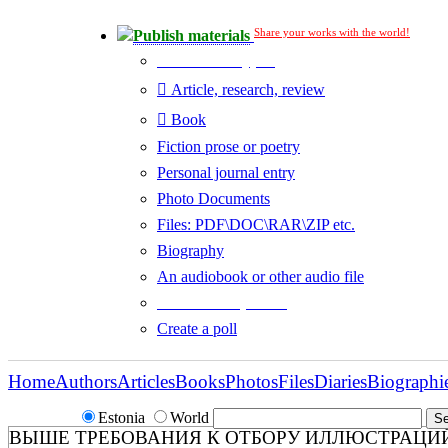
Share your works with the world!
Publish materials
Publication type?
Article, research, review
Book
Fiction prose or poetry
Personal journal entry
Photo Documents
Files: PDF\DOC\RAR\ZIP etc.
Biography
An audiobook or other audio file
Additional options:
Create a poll
Home
Authors
Articles
Books
Photos
Files
Diaries
Biographi
Estonia
World
ВЫШЕ ТРЕБОВАНИЯ К ОТБОРУ ИЛЛЮСТРАЦИЙ