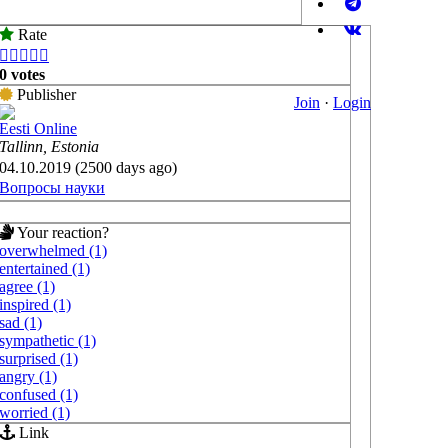
Rate





0 votes
Publisher
Join
·
Login
Eesti Online
Tallinn, Estonia
04.10.2019 (2500 days ago)
Вопросы науки
Your reaction?
overwhelmed (1)
entertained (1)
agree (1)
inspired (1)
sad (1)
sympathetic (1)
surprised (1)
angry (1)
confused (1)
worried (1)
Link