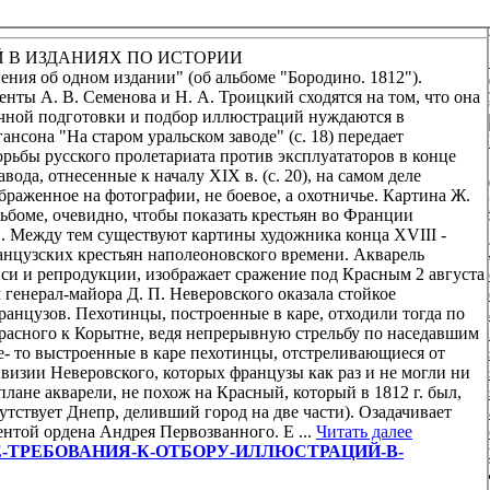
 В ИЗДАНИЯХ ПО ИСТОРИИ
ения об одном издании" (об альбоме "Бородино. 1812").
нты А. В. Семенова и Н. А. Троицкий сходятся на том, что она
учной подготовки и подбор иллюстраций нуждаются в
нсона "На старом уральском заводе" (с. 18) передает
рьбы русского пролетариата против эксплуататоров в конце
ода, отнесенные к началу XIX в. (с. 20), на самом деле
ображенное на фотографии, не боевое, а охотничье. Картина Ж.
ьбоме, очевидно, чтобы показать крестьян во Франции
2 . Между тем существуют картины художника конца XVIII -
анцузских крестьян наполеоновского времени. Акварель
писи и репродукции, изображает сражение под Красным 2 августа
м генерал-майора Д. П. Неверовского оказала стойкое
ранцузов. Пехотинцы, построенные в каре, отходили тогда по
Красного к Корытне, ведя непрерывную стрельбу по наседавшим
е- то выстроенные в каре пехотинцы, отстреливающиеся от
ивизии Неверовского, которых французы как раз и не могли ни
плане акварели, не похож на Красный, который в 1812 г. был,
утствует Днепр, деливший город на две части). Озадачивает
ентой ордена Андрея Первозванного. Е ...
Читать далее
iew/ВЫШЕ-ТРЕБОВАНИЯ-К-ОТБОРУ-ИЛЛЮСТРАЦИЙ-В-