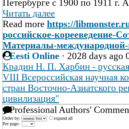
Петербурге с 1900 по 1911 г. А
Читать далее
Read more
https://libmonster.
российское-корееведение-Со
Материалы-международной-
Eesti Online
·
2028 days ago
Крадин Н. П. Харбин - русска
VIII Всероссийская научная 
стран Восточно-Азиатского ре
цивилизация"
Professional Authors' Commen
Order by:
expand all
Per page: