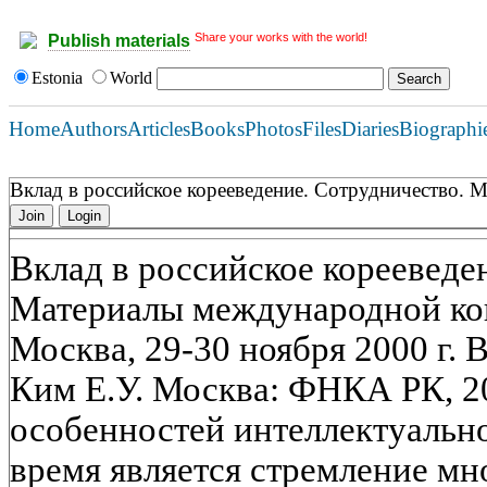
Share your works with the world!
Publish materials
Estonia
World
Home
Authors
Articles
Books
Photos
Files
Diaries
Biographi
Вклад в российское корееведение. Сотрудничество.
Join
Login
Вклад в российское корееведе
Материалы международной к
Москва, 29-30 ноября 2000 г. В
Ким Е.У. Москва: ФНКА РК, 20
особенностей интеллектуально
время является стремление м