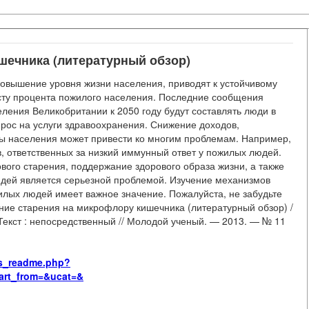
шечника (литературный обзор)
повышение уровня жизни населения, приводят к устойчивому
сту процента пожилого населения. Последние сообщения
еления Великобритании к 2050 году будут составлять люди в
прос на услуги здравоохранения. Снижение доходов,
пы населения может привести ко многим проблемам. Например,
, ответственных за низкий иммунный ответ у пожилых людей.
ового старения, поддержание здорового образа жизни, а также
юдей является серьезной проблемой. Изучение механизмов
лых людей имеет важное значение. Пожалуйста, не забудьте
ние старения на микрофлору кишечника (литературный обзор) /
 Текст : непосредственный // Молодой ученый. — 2013. — № 11
rus_readme.php?
art_from=&ucat=&