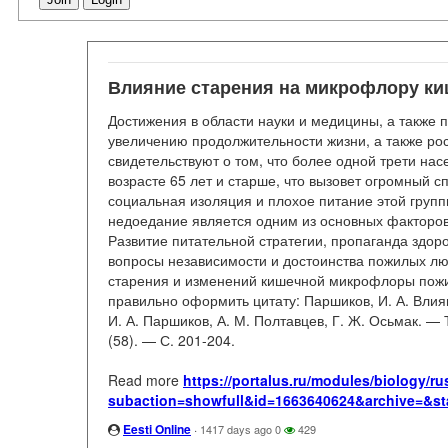
Влияние старения на микрофлору ки
Достижения в области науки и медицины, а также 
увеличению продолжительности жизни, а также ро
свидетельствуют о том, что более одной трети нас
возрасте 65 лет и старше, что вызовет огромный с
социальная изоляция и плохое питание этой груп
недоедание является одним из основных факторов
Развитие питательной стратегии, пропаганда здор
вопросы независимости и достоинства пожилых л
старения и изменений кишечной микрофлоры пожи
правильно оформить цитату: Паршиков, И. А. Влия
И. А. Паршиков, А. М. Полтавцев, Г. Ж. Осьмак. —
(58). — С. 201-204.
Read more
https://portalus.ru/modules/biology/
subaction=showfull&id=1663640624&archive=&st
Eesti Online
·
1417 days ago
0
429