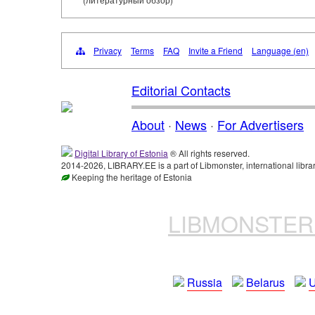
Privacy
Terms
FAQ
Invite a Friend
Language (en)
Editorial Contacts
About
·
News
·
For Advertisers
Digital Library of Estonia
® All rights reserved.
2014-2026, LIBRARY.EE is a part of Libmonster, international libra
Keeping the heritage of Estonia
LIBMONSTE
Russia
Belarus
U