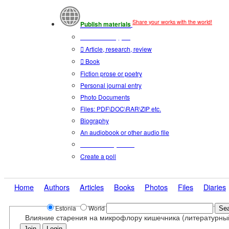
Share your works with the world!
Publish materials
Publication type?
Article, research, review
Book
Fiction prose or poetry
Personal journal entry
Photo Documents
Files: PDF\DOC\RAR\ZIP etc.
Biography
An audiobook or other audio file
Additional options:
Create a poll
Home
Authors
Articles
Books
Photos
Files
Diaries
Estonia
World
Влияние старения на микрофлору кишечника (литературны
Join
Login