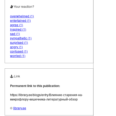
Your reaction?
overwhelmed (1)
entertained (1)
agree (1)
inspired (1)
sad (1)
sympathetic (1)
surprised (1)
angry (1)
confused (1)
worried (1)
Link
Permanent link to this publication:
https://library.ee/blogs/entry/Влияние-старения-на-
микрофлору-кишечника-литературный-обзор
©
library.ee