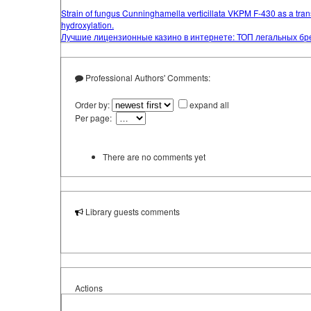
Strain of fungus Cunninghamella verticillata VKPM F-430 as a tra
hydroxylation.
Лучшие лицензионные казино в интернете: ТОП легальных бр
Professional Authors' Comments:
Order by:
expand all
Per page:
There are no comments yet
Library guests comments
Actions