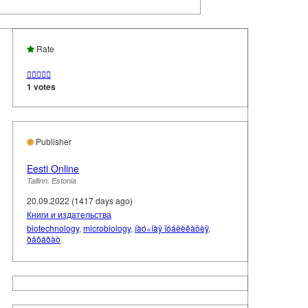
Rate





1 votes
Publisher
Eesti Online
Tallinn, Estonia
20.09.2022 (1417 days ago)
Книги и издательства
biotechnology
,
microbiology
,
íàó÷íàÿ ïóáëèêàöèÿ
,
ðåôåðàò