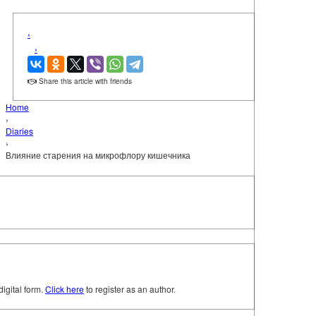
‹
›
Share this article with friends
Home
›
Diaries
›
Влияние старения на микрофлору кишечника
digital form.
Click here
to register as an author.