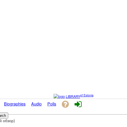
of Estonia
LIBRARY
Biographies
Audio
Polls
й обзор)