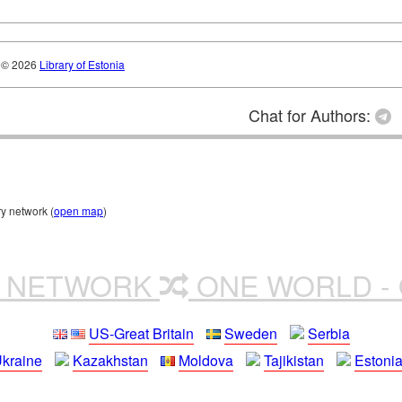
© 2026
Library of Estonia
Chat for Authors:
ry network (
open map
)
R NETWORK
ONE WORLD - 
US-Great Britain
Sweden
Serbia
kraine
Kazakhstan
Moldova
Tajikistan
Estoni