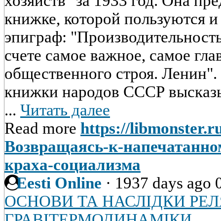
хозяйств" за 1933 год. Она пр
книжке, которой пользуются и 
эпиграф: "Производительность
счете самое важное, самое гла
общественного строя. Ленин".
книжки народов СССР высказ
...
Читать далее
Read more
https://libmonster.r
Возвращаясь-к-напечатанно
краха-социализма
Eesti Online
·
1937 days ago
ОСНОВИ ТА НАСЛІДКИ РЕЛ
ГРАВІТЕРМОДИНАМІКИ