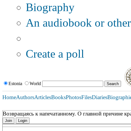
Biography
An audiobook or other 
Additional options:
Create a poll
Estonia
World
Home
Authors
Articles
Books
Photos
Files
Diaries
Biographi
Возвращаясь к напечатанному. О главной причине кр
Join
Login