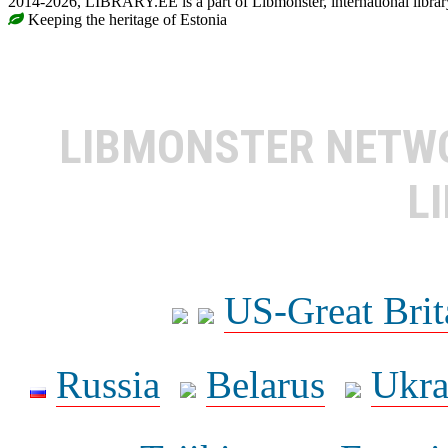
2014-2026, LIBRARY.EE is a part of Libmonster, international librar
Keeping the heritage of Estonia
LIBMONSTER NET
L
US-Great Brit
Russia
Belarus
Ukra