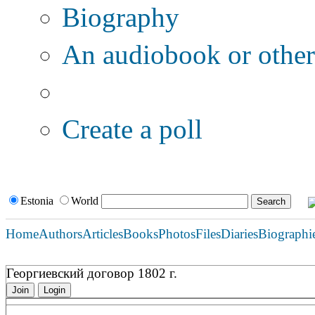
Biography
An audiobook or other 
Additional options:
Create a poll
Estonia
World
Home
Authors
Articles
Books
Photos
Files
Diaries
Biographi
Георгиевский договор 1802 г.
Join
Login