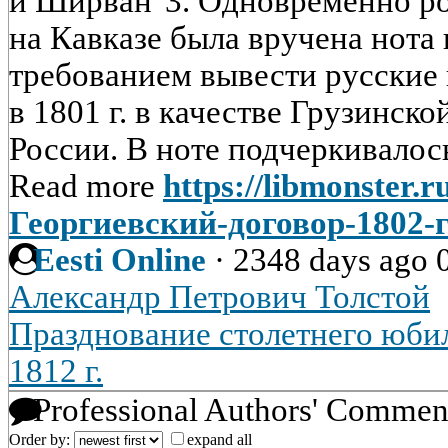
и Ширван"3. Одновременно р
на Кавказе была вручена нота 
требованием вывести русские 
в 1801 г. в качестве Грузинск
России. В ноте подчеркивалось,
Read more
https://libmonster.r
Георгиевский-договор-1802-
Eesti Online
·
2348 days ago
Александр Петрович Толстой
Празднование столетнего юби
1812 г.
Professional Authors' Commen
Order by:
expand all