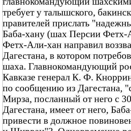
главнокомандующий шахскими
требует у талышского, бакинск
правителей прислать "надежны
Баба-хану (шах Персии Фетх-Ал
Фетх-Али-хан направил воззв
Дагестана, в котором потребо
шаха. Главнокомандующий ро
Кавказе генерал К. Ф. Кноррин
по сообщению из Дагестана, "
Мирза, посланный от него с 30
Дагестана, имеет от него, Баб
привести в должное повинове