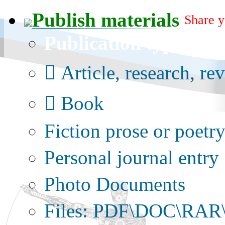
Publish materials
Share y
Publication type?
Article, research, re
Book
Fiction prose or poetr
Personal journal entry
Photo Documents
Files: PDF\DOC\RAR\