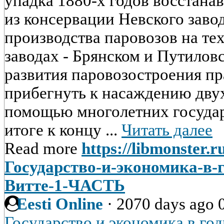
упадка 1880-х годов восстанав
из консервации Невского заво
производства паровозов на те
заводах - Брянском и Путилов
развития паровозостроения п
прибегнуть к насаждению двух
помощью многолетних государ
итоге к концу ...
Читать далее
Read more
https://libmonster.r
Государство-и-экономика-в
Витте-1-ЧАСТЬ
Eesti Online
·
2070 days ago
Государство и экономика в го