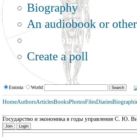
Biography
An audiobook or other 
Additional options:
Create a poll
Estonia
World
Home
Authors
Articles
Books
Photos
Files
Diaries
Biographi
Государство и экономика в годы управления С. Ю. В
Join
Login