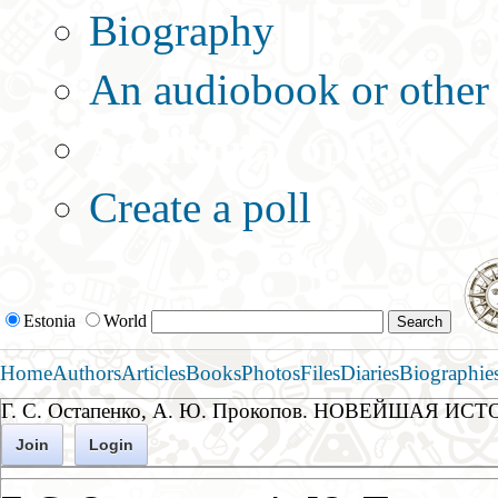
Biography
An audiobook or other 
Additional options:
Create a poll
Estonia
World
Home
Authors
Articles
Books
Photos
Files
Diaries
Biographie
Г. С. Остапенко, А. Ю. Прокопов. НОВЕЙШАЯ ИС
Join
Login