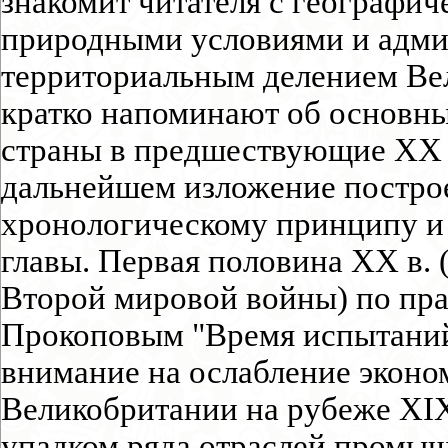
знакомит читателя с географи
природными условиями и адми
территориальным делением Вел
кратко напоминают об основны
страны в предшествующие XX в
дальнейшем изложение постро
хронологическому принципу и 
главы. Первая половина XX в. 
Второй мировой войны) по пра
Прокоповым "Время испытаний
внимание на ослабление экон
Великобритании на рубеже XIX
упадком ряда отраслей промыш