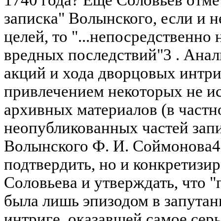
1740 года? Еще Соловьев отме
записка" Волынского, если и 
целей, то "...непосредственно 
вредных последствий"3 . Ана
акций и хода дворцовых интри
привлечением некоторых не и
архивных материалов (в частн
неопубликованных частей зап
Волынского Ф. И. Соймонова4 
подтвердить, но и конкретизи
Соловьева и утверждать, что "
была лишь эпизодом в запута
интриге, оказавшей самое сер