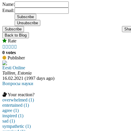
Name:
Email:
Subscribe
Sha
Back to Blog
Rate





0 votes
Publisher
Eesti Online
Tallinn, Estonia
16.02.2021 (1997 days ago)
Вопросы науки
Your reaction?
overwhelmed (1)
entertained (1)
agree (1)
inspired (1)
sad (1)
sympathetic (1)