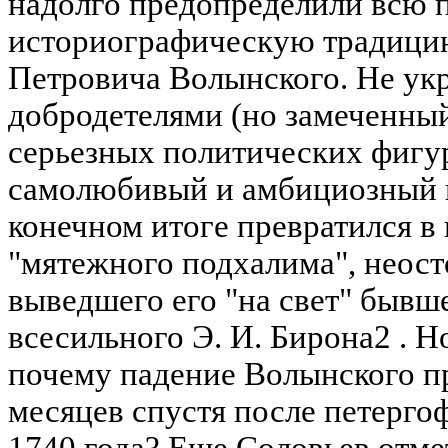
надолго предопределили всю
историографическую традици
Петровича Волынского. Не у
добродетелями (но замеченны
серьезных политических фигур
самолюбивый и амбициозный 
конечном итоге превратился в 
"мятежного подхалима", неос
выведшего его "на свет" бывше
всесильного Э. И. Бирона2 . Н
почему падение Волынского п
месяцев спустя после петергоф