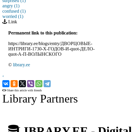
surprised (1)
angry (1)
confused (1)
worried (1)
Link
Permanent link to this publication:
https://library.ee/blogs/entry/ДВОРЦОВЫЕ-
ИНТРИГИ-1730-Х-ГОДОВ-И-quot-ДЕЛО-
quot-А-П-ВОЛЫНСКОГО
©
library.ee
‹
›
Share this article with friends
Library Partners
LIBRARY.EE - Digital 