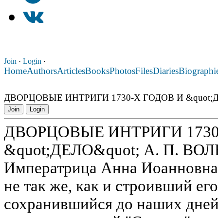
Join
·
Login
·
Home
Authors
Articles
Books
Photos
Files
Diaries
Biographi
ДВОРЦОВЫЕ ИНТРИГИ 1730-Х ГОДОВ И &quot;Д
Join
Login
ДВОРЦОВЫЕ ИНТРИГИ 1730
&quot;ДЕЛО&quot; А. П. В
Императрица Анна Иоанновна 
не так же, как и строивший его
сохранившийся до наших дней