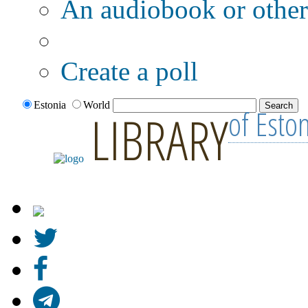
An audiobook or other 
Additional options:
Create a poll
Estonia
World
of Esto
LIBRARY