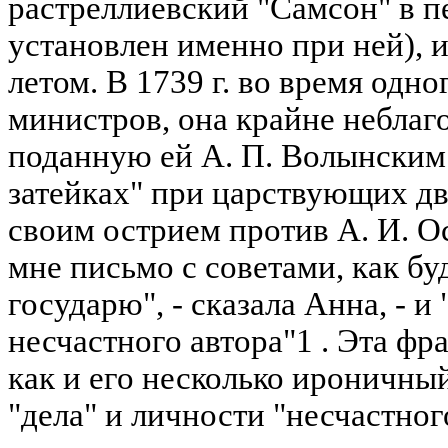
растреллиевский "Самсон" в п
установлен именно при ней), 
летом. В 1739 г. во время одн
министров, она крайне неблаг
поданную ей А. П. Волынским
затейках" при царствующих д
своим острием против А. И. О
мне письмо с советами, как бу
государю", - сказала Анна, - и
несчастного автора"1 . Эта фр
как и его несколько ироничный
"дела" и личности "несчастно