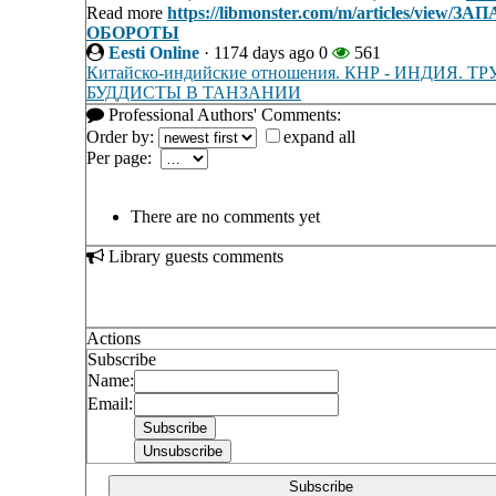
Read more
https://libmonster.com/m/articles
ОБОРОТЫ
Eesti Online
·
1174 days ago
0
561
Китайско-индийские отношения. КНР - ИНДИ
БУДДИСТЫ В ТАНЗАНИИ
Professional Authors' Comments:
Order by:
expand all
Per page:
There are no comments yet
Library guests comments
Actions
Subscribe
Name:
Email:
Subscribe