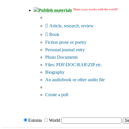
Share your works with the world!
Publish materials
Publication type?
Article, research, review
Book
Fiction prose or poetry
Personal journal entry
Photo Documents
Files: PDF\DOC\RAR\ZIP etc.
Biography
An audiobook or other audio file
Additional options:
Create a poll
Estonia
World