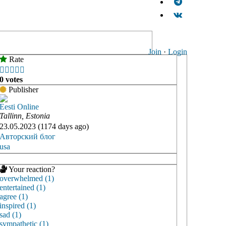
Join
·
Login
Rate





0 votes
Publisher
Eesti Online
Tallinn, Estonia
23.05.2023 (1174 days ago)
Авторский блог
usa
Your reaction?
overwhelmed (1)
entertained (1)
agree (1)
inspired (1)
sad (1)
sympathetic (1)