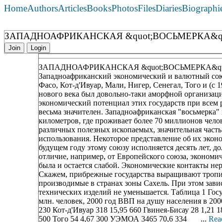
Home
Authors
Articles
Books
Photos
Files
Diaries
Biographi
ЗАПАДНОАФРИКАНСКАЯ &quot;ВОСЬМЕРКА&qu
Join
Login
ЗАПАДНОАФРИКАНСКАЯ &quot;ВОСЬМЕРКА&qu
Западноафриканский экономический и валютный сою
Фасо, Кот-д'Ивуар, Мали, Нигер, Сенегал, Того и (с 1
нового века был довольно-таки аморфной организац
экономический потенциал этих государств при всем 
весьма значителен. Западноафриканская "восьмерка"
километров, где проживает более 70 миллионов чело
различных полезных ископаемых, значительная часть
использования. Некоторое представление об их эконо
будущем году этому союзу исполняется десять лет, до
отличие, например, от Европейского союза, экономи
была и остается слабой. Экономические контакты не
Скажем, прибрежные государства выращивают тропиче
производимые в странах зоны Сахель. При этом зави
технических изделий не уменьшается. Таблица 1 Го
млн. человек, 2000 год ВВП на душу населения в 200
230 Кот-д'Ивуар 318 15,95 660 Гвинея-Бисау 28 1,21 
500 Того 54 4,67 300 УЭМОА 3465 70,6 334 ...
Rea