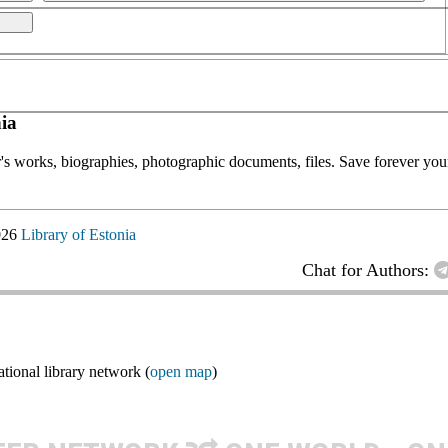
ia
or's works, biographies, photographic documents, files. Save forever your
026
Library of Estonia
Chat for Authors:
ional library network (
open map
)