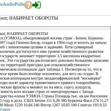
es
Audio
Polls
ot; НАБИРАЕТ ОБОРОТЫ
ot; НАБИРАЕТ ОБОРОТЫ
з (УЭМОА), объединяющий восемь стран - Бенин, Буркина-
997 года) Гвинею-Бисау, создан в 1994 году и вплоть до начала
ией с невнятными целями и задачами. Хотя суммарный
различии достигнутого ими уровня хозяйственного развития
 государств занимает территорию 3,5 миллиона квадратных
век. Эти государства располагают довольно большими запасами
 их территорий пригодна для сельскохозяйственного
мическом потенциале дает таблица 1. Несмотря на то, что в
лгое время было вообще непонятно, для чего он создан. В
ческая кооперация внутри западноафриканской "восьмерки"
редко носят характер примитивного прямого товарообмена.
ские фрукты и меняют их на мясо, сорго, кукурузу,
симость всех восьми стран от импортируемых с Запада
сударства-члены УЭМОА Страна Площадь тыс. кв.км Население
0 году в долл. США Бенин 111 6,28 380 Буркина-Фасо 274 11,27
180 Мали 1220 10,84 240 Нигер 1267 10,85 180 Сенегал 193 9,53
d more