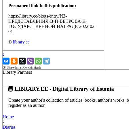
Permanent link to this publication:
https://library.ee/blogs/entry/ИЗ-
ПРЕДСТАВЛЕНИЯ-В-П-ВЕТРОВА-К-
ГОСУДАРСТВЕННОЙ-НАГРАДЕ-2022-02-
01
©
library.ee
‹
›
Share this article with friends
Library Partners
LIBRARY.EE - Digital Library of Estonia
Create your author's collection of articles, books, author's works,
register as an author.
Home
›
Diaries