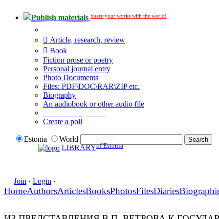
Share your works with the world!
Publish materials
Publication type?
Article, research, review
Book
Fiction prose or poetry
Personal journal entry
Photo Documents
Files: PDF\DOC\RAR\ZIP etc.
Biography
An audiobook or other audio file
Additional options:
Create a poll
Estonia
World
of Estonia
LIBRARY
Join
·
Login
·
Home
Authors
Articles
Books
Photos
Files
Diaries
Biographi
ИЗ ПРЕДСТАВЛЕНИЯ В.П. ВЕТРОВА К ГОСУД