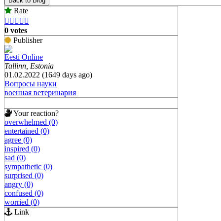
Back to Blog
Rate





0 votes
Publisher
Eesti Online
Tallinn, Estonia
01.02.2022 (1649 days ago)
Вопросы науки
военная ветеринария
Your reaction?
overwhelmed (0)
entertained (0)
agree (0)
inspired (0)
sad (0)
sympathetic (0)
surprised (0)
angry (0)
confused (0)
worried (0)
Link