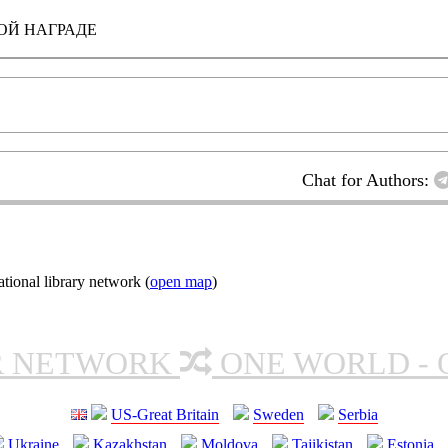
ОЙ НАГРАДЕ
Chat for Authors:
ional library network (
open map
)
R NETWORK
ONE WORLD - 
US-Great Britain
Sweden
Serbia
Ukraine
Kazakhstan
Moldova
Tajikistan
Estonia