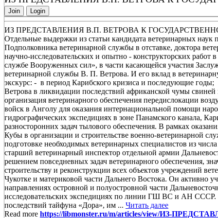
Join
Login
ИЗ ПРЕДСТАВЛЕНИЯ В.П. ВЕТРОВА К ГОСУДАРСТВЕНН
Отдельные выдержки из статьи кандидата ветеринарных наук
Подполковника ветеринарной службы в отставке, доктора вет
научно-исследовательских и опытно - конструкторских работ 
службе Вооруженных сил», в части касающейся участия Заслу
ветеринарной службы В. П. Ветрова. И его вклад в ветеринар
экскурс: - в период Карибского кризиса и последующие годы;
Ветрова в ликвидации последствий африканской чумы свиней в
организация ветеринарного обеспечения передислокации возд
войск в Анголу для оказания интернациональной помощи народ
гидрографических экспедициях в зоне Панамского канала, Кар
разносторонних задач тылового обеспечения. В рамках ока
Кубы в организации и строительстве военно-ветеринарной слу
подготовке необходимых ветеринарных специалистов из числа 
старший ветеринарный инспектор отдельной армии Дальневосто
решением повседневных задач ветеринарного обеспечения, зна
строительству и реконструкции всех объектов учреждений вет
Чукотке и материковой части Дальнего Востока. Он активно у
направлениях островной и полуостровной части Дальневосточн
исследовательских экспедициях по линии ГШ ВС и АН СССР. В
последствий тайфуна «Дора», им ...
Читать далее
Read more
https://libmonster.ru/m/articles/view/ИЗ-П