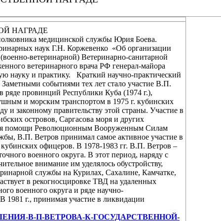
ОЙ НАГРАДЕ
 полковника медицинской службы Юрия Боева.
еринарных наук Г.Н. Коржевенко «Об организации
в (военно-ветеринарной) Ветеринарно-санитарной
женного ветеринарного врача РФ генерал-майора
ную науку и практику. Краткий научно-практический
 Заметными событиями тех лет стало участие В.П.
 ряде провинций Республики Куба (1974 г.),
ушным и морским транспортом в 1975 г. кубинских
у и законному правительству этой страны. Участие в
ибских островов, Саргасова моря и других
зания помощи Революционным Вооруженным Силам
жбы, В.П. Ветров принимал самое активное участие в
кубинских офицеров. В 1978-1983 гг. В.П. Ветров –
чного военного округа. В этот период, наряду с
чительное внимание им уделялось обустройству,
еринарной службы на Курилах, Сахалине, Камчатке,
частвует в рекогносцировке ТВД на удаленных
ого военного округа и ряде научно-
 1981 г., принимая участие в ликвидации
РЕДСТАВЛЕНИЯ-В-П-ВЕТРОВА-К-ГОСУДАРСТВЕННОЙ-