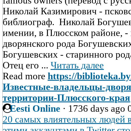
famous owners (перевод с рус
Николай Казимирович - псковс
библиограф. Николай Богушев
имении, в Плюсском районе, -
дворянского рода Богушевских
Богушевских - старинного род
Отец его ...
Читать далее
Read more
https://biblioteka.b
Известные-владельцы-дворя
территории-Плюсского-края
Eesti Online
·
1736 days ago
20 самых влиятельных людей в
этими аккаунтами в Twitter сто