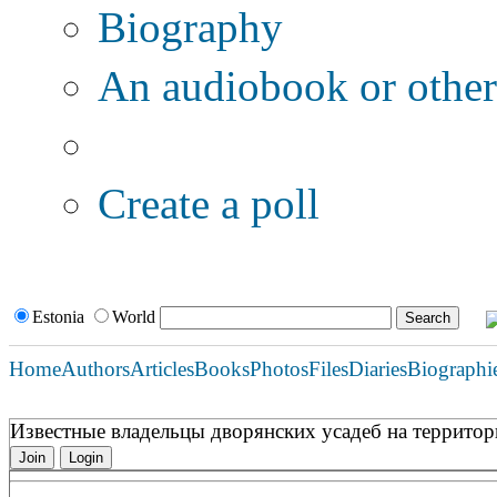
Biography
An audiobook or other 
Additional options:
Create a poll
Estonia
World
Home
Authors
Articles
Books
Photos
Files
Diaries
Biographi
Известные владельцы дворянских усадеб на террито
Join
Login