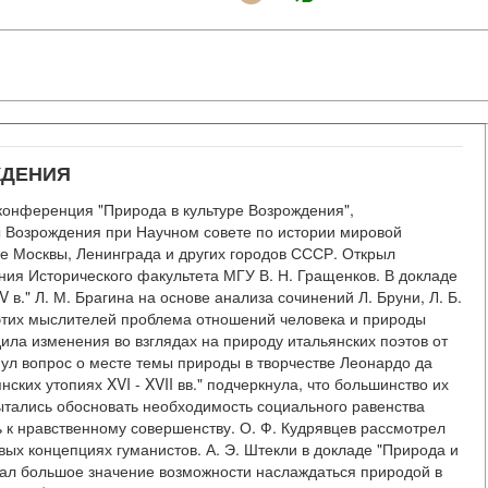
ЖДЕНИЯ
 конференция "Природа в культуре Возрождения",
 Возрождения при Научном совете по истории мировой
ые Москвы, Ленинграда и других городов СССР. Открыл
ия Исторического факультета МГУ В. Н. Гращенков. В докладе
 в." Л. М. Брагина на основе анализа сочинений Л. Бруни, Л. Б.
я этих мыслителей проблема отношений человека и природы
дила изменения во взглядах на природу итальянских поэтов от
онул вопрос о месте темы природы в творчестве Леонардо да
нских утопиях XVI - XVII вв." подчеркнула, что большинство их
 пытались обосновать необходимость социального равенства
ь к нравственному совершенству. О. Ф. Кудрявцев рассмотрел
овых концепциях гуманистов. А. Э. Штекли в докладе "Природа и
авал большое значение возможности наслаждаться природой в