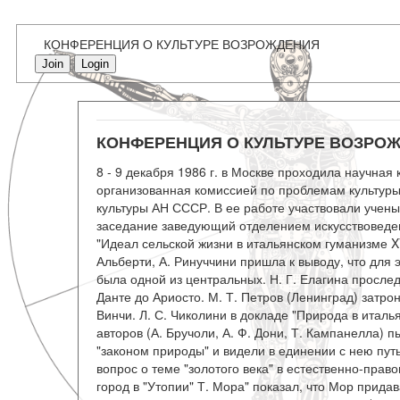
КОНФЕРЕНЦИЯ О КУЛЬТУРЕ ВОЗРОЖДЕНИЯ
Join
Login
КОНФЕРЕНЦИЯ О КУЛЬТУРЕ ВОЗРО
8 - 9 декабря 1986 г. в Москве проходила научная
организованная комиссией по проблемам культуры
культуры АН СССР. В ее работе участвовали учен
заседание заведующий отделением искусствоведен
"Идеал сельской жизни в итальянском гуманизме XV
Альберти, А. Ринуччини пришла к выводу, что дл
была одной из центральных. Н. Г. Елагина просле
Данте до Ариосто. М. Т. Петров (Ленинград) затр
Винчи. Л. С. Чиколини в докладе "Природа в италья
авторов (А. Бручоли, А. Ф. Дони, Т. Кампанелла)
"законом природы" и видели в единении с нею пут
вопрос о теме "золотого века" в естественно-прав
город в "Утопии" Т. Мора" показал, что Мор прид