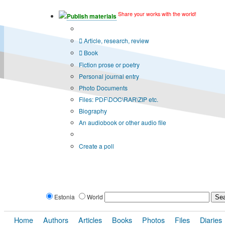
Share your works with the world!
Publish materials
Publication type?
Article, research, review
Book
Fiction prose or poetry
Personal journal entry
Photo Documents
Files: PDF\DOC\RAR\ZIP etc.
Biography
An audiobook or other audio file
Additional options:
Create a poll
Estonia
World
Home
Authors
Articles
Books
Photos
Files
Diaries