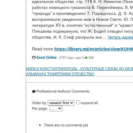
идеальном обществе. стр. 118 А. Н. Немилов (Лен
работах немецкого гуманиста В. Пиркгеймера. В. 
"природа" в произведениях Т. Парацельса. Д. Э. Х
воспринимали увиденное ими в Новом Свете. Ю. П.
литературе XV в. понятия "естественный" и "нравст
Плешкова подчеркнула, что Ж. Бодеп отводил гео
общества. И. К. Стаф раскрыла зна ...
Читать дале
Read more
https://library.md/m/articles/vie
Eesti Online
·
2767 days ago
0
526
КИЕВ И КОНСТАНТИНОПОЛЬ - КУЛЬТУРНЫЕ СВЯЗИ ДО XIII 
АЛЬМАНАХ "ПАМЯТНИКИ ОТЕЧЕСТВА"
Professional Authors' Comments:
Order by:
expand all
Per page:
There are no comments yet