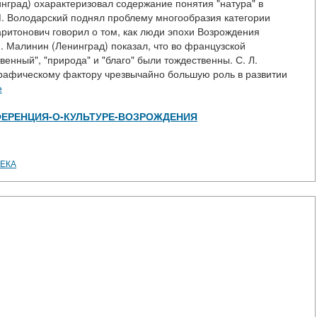
инград) охарактеризовал содержание понятия "натура" в
М. Володарский поднял проблему многообразия категории
аритонович говорил о том, как люди эпохи Возрождения
 Малинин (Ленинград) показал, что во французской
венный", "природа" и "благо" были тождественны. С. Л.
графическому фактору чрезвычайно большую роль в развитии
е
w/КОНФЕРЕНЦИЯ-О-КУЛЬТУРЕ-ВОЗРОЖДЕНИЯ
ВЕКА