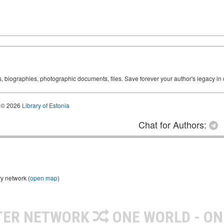
ks, biographies, photographic documents, files. Save forever your author's legacy in 
© 2026
Library of Estonia
Chat for Authors:
ry network (
open map
)
TER NETWORK
ONE WORLD - ON