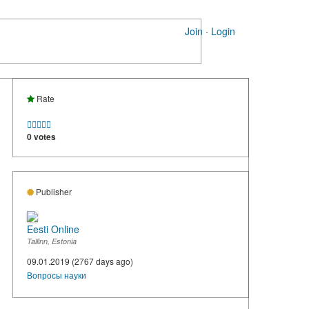
Join
·
Login
Rate





0 votes
Publisher
Eesti Online
Tallinn, Estonia
09.01.2019 (2767 days ago)
Вопросы науки