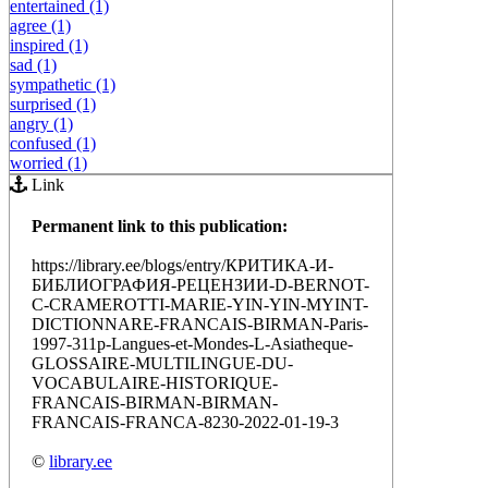
entertained (1)
agree (1)
inspired (1)
sad (1)
sympathetic (1)
surprised (1)
angry (1)
confused (1)
worried (1)
Link
Permanent link to this publication:
https://library.ee/blogs/entry/КРИТИКА-И-
БИБЛИОГРАФИЯ-РЕЦЕНЗИИ-D-BERNOT-
С-CRAMEROTTI-MARIE-YIN-YIN-MYINT-
DICTIONNARE-FRANCAIS-BIRMAN-Paris-
1997-311р-Langues-et-Mondes-L-Asiatheque-
GLOSSAIRE-MULTILINGUE-DU-
VOCABULAIRE-HISTORIQUE-
FRANCAIS-BIRMAN-BIRMAN-
FRANCAIS-FRANCA-8230-2022-01-19-3
©
library.ee