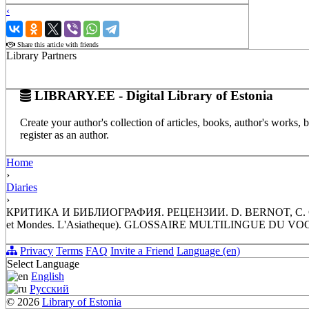
‹
›
Share this article with friends
Library Partners
LIBRARY.EE - Digital Library of Estonia
Create your author's collection of articles, books, author's works,
register as an author.
Home
›
Diaries
›
КРИТИКА И БИБЛИОГРАФИЯ. РЕЦЕНЗИИ. D. BERNOT, С. CR
et Mondes. L'Asiatheque). GLOSSAIRE MULTILINGUE D
Privacy
Terms
FAQ
Invite a Friend
Language (en)
Select Language
English
Русский
© 2026
Library of Estonia