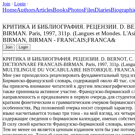
Join
·
Login
·
Home
Authors
Articles
Books
Photos
Files
Diaries
Biographi
КРИТИКА И БИБЛИОГРАФИЯ. РЕЦЕНЗИИ. D. BER
BIRMAN. Paris, 1997, 311р. (Langues et Mondes
BIRMAN, BIRMAN - FRANCAIS;FRANCA&
Join
Login
КРИТИКА И БИБЛИОГРАФИЯ. РЕЦЕНЗИИ. D. BERNOT, С. 
DICTIONNARE FRANCAIS-BIRMAN. Paris, 1997, 311р. (Langues
MULTILINGUE DU VOCABULAIRE HISTORIQUE. FRANCAI
Мне уже приходилось рецензировать фундаментальный труд из
Бирманско-французский словарь, содержащий около 40 тыс. слов (
бы привлечь внимание читателей к другим лексикографическим
также принимала активное участие. Французско-бирманский сл
направленность и предназначен в первую очередь для студент
кратким фонетическим и грамматическим очерком бирманского
особенностях. Ряд положений очерка носит спорный характер. 
языке насчитывается только три тона - на мой взгляд, их чет
содержащие сведения о бирманском календаре, именах собств
В силу своей краткости Французско-бирманский словарь, коне
Тем не менее он является ценным изданием хотя бы уже потому
незначительно. Данный словарь отличает ориентация на совре