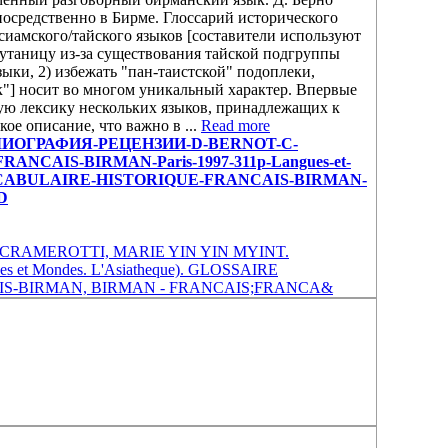
посредственно в Бирме. Глоссарий исторического
 сиамского/тайского языков [составители используют
 путаницу из-за существования тайской подгруппы
ыки, 2) избежать "пан-таистской" подоплеки,
к"] носит во многом уникальный характер. Впервые
ую лексику нескольких языков, принадлежащих к
ое описание, что важно в ...
Read more
-И-БИБЛИОГРАФИЯ-РЕЦЕНЗИИ-D-BERNOT-С-
CAIS-BIRMAN-Paris-1997-311р-Langues-et-
VOCABULAIRE-HISTORIQUE-FRANCAIS-BIRMAN-
D
CRAMEROTTI, MARIE YIN YIN MYINT.
 et Mondes. L'Asiatheque). GLOSSAIRE
S-BIRMAN, BIRMAN - FRANCAIS;FRANCA&