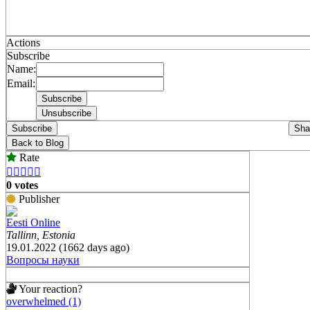
Actions
Subscribe
Name:
Email:
Subscribe
Sha
Back to Blog
Rate





0 votes
Publisher
Eesti Online
Tallinn, Estonia
19.01.2022 (1662 days ago)
Вопросы науки
Your reaction?
overwhelmed (1)