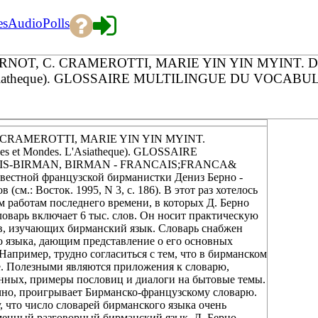
es
Audio
Polls
NOT, С. CRAMEROTTI, MARIE YIN YIN MYINT. 
. L'Asiatheque). GLOSSAIRE MULTILINGUE DU VOCA
CRAMEROTTI, MARIE YIN YIN MYINT.
 et Mondes. L'Asiatheque). GLOSSAIRE
S-BIRMAN, BIRMAN - FRANCAIS;FRANCA&
вестной французской бирманистки Дениз Берно -
см.: Восток. 1995, N 3, с. 186). В этот раз хотелось
 работам последнего времени, в которых Д. Берно
оварь включает 6 тыс. слов. Он носит практическую
ов, изучающих бирманский язык. Словарь снабжен
 языка, дающим представление о его основных
Например, трудно согласиться с тем, что в бирманском
ыре. Полезными являются приложения к словарю,
енных, примеры пословиц и диалоги на бытовые темы.
чно, проигрывает Бирманско-французскому словарю.
, что число словарей бирманского языка очень
менный разговорный бирманский язык. Д. Берно