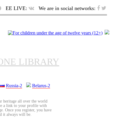
EE LIVE:
We are in social networks:
ONE LIBRARY
Russia-2
Belarus-2
r heritage all over the world
re a link to your profile with
age. Once you register, you have
d it always will be.