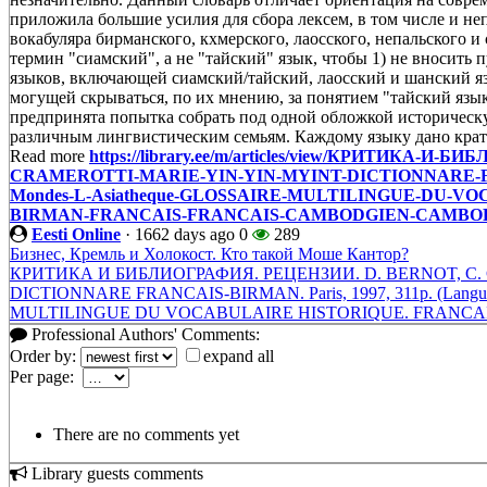
приложила большие усилия для сбора лексем, в том числе и не
вокабуляра бирманского, кхмерского, лаосского, непальского и
термин "сиамский", а не "тайский" язык, чтобы 1) не вносить
языков, включающей сиамский/тайский, лаосский и шанский яз
могущей скрываться, по их мнению, за понятием "тайский язы
предпринята попытка собрать под одной обложкой историческ
различным лингвистическим семьям. Каждому языку дано кратк
Read more
https://library.ee/m/articles/view/КРИТИКА
CRAMEROTTI-MARIE-YIN-YIN-MYINT-DICTIONNARE-FRAN
Mondes-L-Asiatheque-GLOSSAIRE-MULTILINGUE-DU-
BIRMAN-FRANCAIS-FRANCAIS-CAMBODGIEN-CAMBO
Eesti Online
·
1662 days ago
0
289
Бизнес, Кремль и Холокост. Кто такой Моше Кантор?
КРИТИКА И БИБЛИОГРАФИЯ. РЕЦЕНЗИИ. D. BERNOT, С. 
DICTIONNARE FRANCAIS-BIRMAN. Paris, 1997, 311р. (Langues
MULTILINGUE DU VOCABULAIRE HISTORIQUE. FRANCAI
Professional Authors' Comments:
Order by:
expand all
Per page:
There are no comments yet
Library guests comments