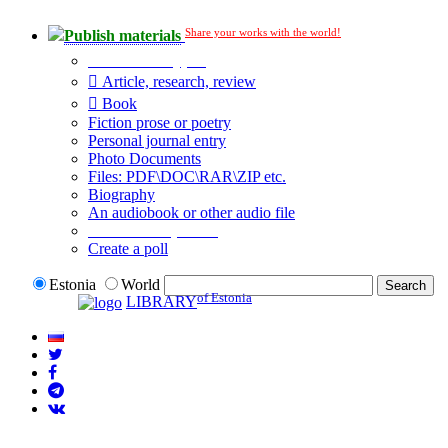
Share your works with the world!
Publish materials
Publication type?
Article, research, review
Book
Fiction prose or poetry
Personal journal entry
Photo Documents
Files: PDF\DOC\RAR\ZIP etc.
Biography
An audiobook or other audio file
Additional options:
Create a poll
Estonia
World
of Estonia
LIBRARY