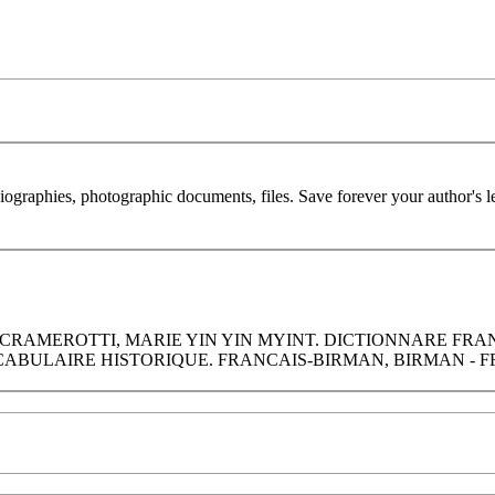
 biographies, photographic documents, files. Save forever your author's l
AMEROTTI, MARIE YIN YIN MYINT. DICTIONNARE FRANCAIS-
U VOCABULAIRE HISTORIQUE. FRANCAIS-BIRMAN, BIRMAN -