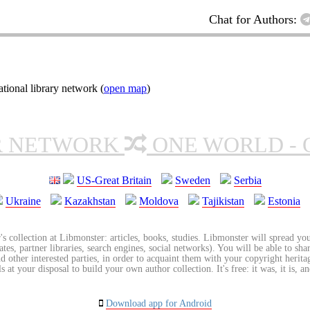
Chat for Authors:
ional library network (
open map
)
R NETWORK
ONE WORLD - 
US-Great Britain
Sweden
Serbia
Ukraine
Kazakhstan
Moldova
Tajikistan
Estonia
's collection at Libmonster: articles, books, studies. Libmonster will spread you
tes, partner libraries, search engines, social networks). You will be able to sha
nd other interested parties, in order to acquaint them with your copyright herit
 at your disposal to build your own author collection. It's free: it was, it is, an
Download app for Android