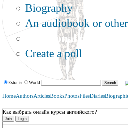
Biography
An audiobook or other 
Additional options:
Create a poll
Estonia
World
Home
Authors
Articles
Books
Photos
Files
Diaries
Biographi
Как выбрать онлайн курсы английского?
Join
Login