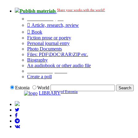
Share your works with the world!
Publish materials
Publication type?
Article, research, review
Book
Fiction prose or poetry
Personal journal entry
Photo Documents
Files: PDF\DOC\RAR\ZIP etc.
Biography
An audiobook or other audio file
Additional options:
Create a poll
Estonia
World
of Estonia
LIBRARY