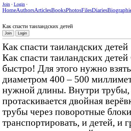
Join
·
Login
·
Home
Authors
Articles
Books
Photos
Files
Diaries
Biographi
Как спасти таиландских детей
Join
Login
Как спасти таиландских детей
Как спасти таиландских детей
быстро! Для этого нужно взят
диаметром 400 – 500 миллимет
нужной длины. Внутри трубы, 
протаскивается двойная верёв
трубы через поворотные блоки
транспортировать, и детей, и 