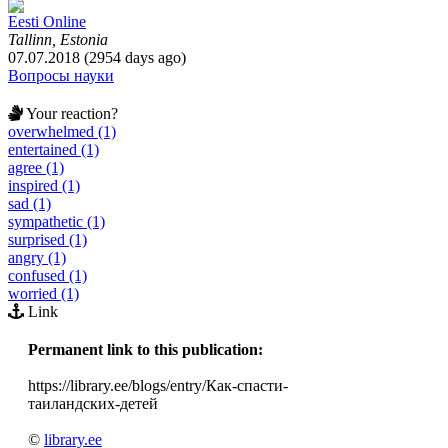
Eesti Online
Tallinn, Estonia
07.07.2018 (2954 days ago)
Вопросы науки
Your reaction?
overwhelmed (1)
entertained (1)
agree (1)
inspired (1)
sad (1)
sympathetic (1)
surprised (1)
angry (1)
confused (1)
worried (1)
Link
Permanent link to this publication:
https://library.ee/blogs/entry/Как-спасти-
таиландских-детей
©
library.ee