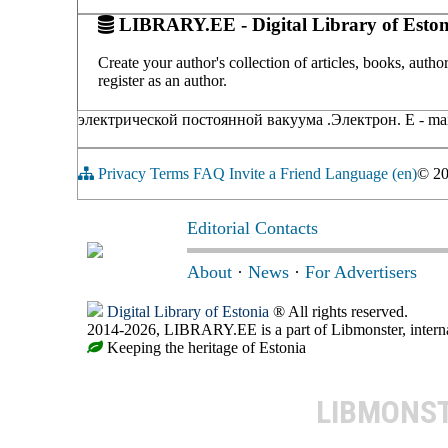
LIBRARY.EE - Digital Library of Eston
Create your author's collection of articles, books, auth
register as an author.
электрической постоянной вакуума .Электрон. E - mail
Privacy
Terms
FAQ
Invite a Friend
Language (en)
© 2
Editorial Contacts
About
·
News
·
For Advertisers
Digital Library of Estonia
® All rights reserved.
2014-2026, LIBRARY.EE is a part of Libmonster, internat
Keeping the heritage of Estonia
LIBMONS