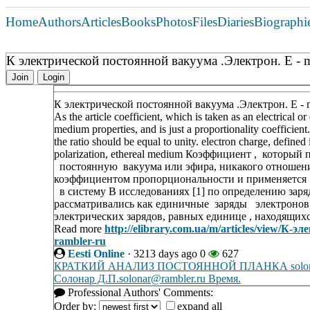
Home
Authors
Articles
Books
Photos
Files
Diaries
Biographi
К электрической постоянной вакуума .Электрон. E - ma
Join
Login
К электрической постоянной вакуума .Электрон. E - ma
As the article coefficient, which is taken as an electrical or
medium properties, and is just a proportionality coefficien
the ratio should be equal to unity. electron charge, define
polarization, ethereal medium Коэффициент , котор
постоянную вакуума или эфира, никакого отношения
коэффициентом пропорциональности и применяется д
в систему В исследованиях [1] по определению зар
рассматривались как единичные заряды электрон
электрических зарядов, равных единице , находящих
Read more
http://elibrary.com.ua/m/articles/view/К
rambler-ru
Eesti Online
·
3213 days ago
0
627
КРАТКИЙ АНАЛИЗ ПОСТОЯННОЙ ПЛАНКА solonar
Солонар Д.П.solonar@rambler.ru Время.
Professional Authors' Comments:
Order by:
expand all