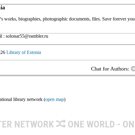
ia
or's works, biographies, photographic documents, files. Save forever your
 : solonar55@rambler.ru
026
Library of Estonia
Chat for Authors:
ional library network (
open map
)
TER NETWORK
ONE WORLD - ON