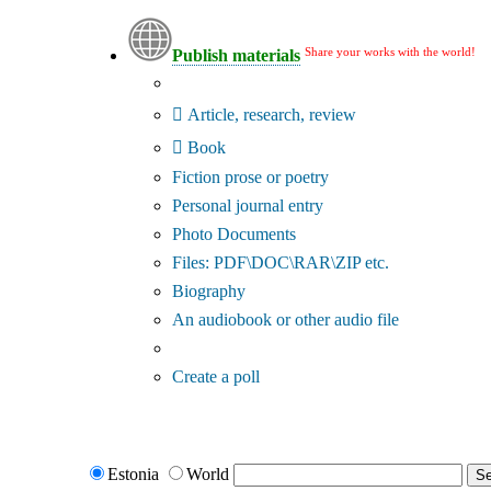
Share your works with the world!
Publish materials
Publication type?
Article, research, review
Book
Fiction prose or poetry
Personal journal entry
Photo Documents
Files: PDF\DOC\RAR\ZIP etc.
Biography
An audiobook or other audio file
Additional options:
Create a poll
Estonia
World