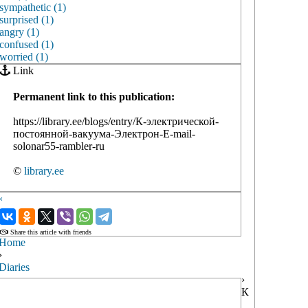
sympathetic (1)
surprised (1)
angry (1)
confused (1)
worried (1)
Link
Permanent link to this publication:
https://library.ee/blogs/entry/К-электрической-
постоянной-вакуума-Электрон-E-mail-
solonar55-rambler-ru
©
library.ee
‹
›
Share this article with friends
Home
›
Diaries
›
К