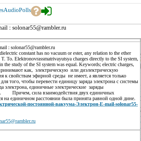
es
Audio
Polls
il : solonar55@rambler.ru
il : solonar55@rambler.ru
 dielectric constant has no vacuum or ester, any relation to the ether
t. T. To. Elektronovrassmatrivayutsya charges directly to the SI system,
d in the study of the SI system was equal. Keywords; electric charges,
ый принимают как, электрическую или диэлектрическую
 к свойствам эфирной среды не имеет, а является только
ля того, чтобы перевести единицу заряда электрона с системы
яда электрона, единичные электрические заряды
ов. Причем, сила взаимодействия двух единичных
ся на единичном расстоянии была принята равной одной дине.
-электрической-постоянной-вакуума-Электрон-E-mail-solonar55-
55@rambler.ru