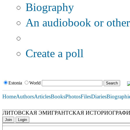
Biography
An audiobook or other 
Additional options:
Create a poll
Estonia
World
Home
Authors
Articles
Books
Photos
Files
Diaries
Biographi
ЛИТОВСКАЯ ЭМИГРАНТСКАЯ ИСТОРИОГРАФИЯ 
Join
Login