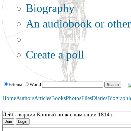
Biography
An audiobook or other 
Additional options:
Create a poll
Estonia
World
Home
Authors
Articles
Books
Photos
Files
Diaries
Biographi
Лейб-гвардии Конный полк в кампании 1814 г.
Join
Login