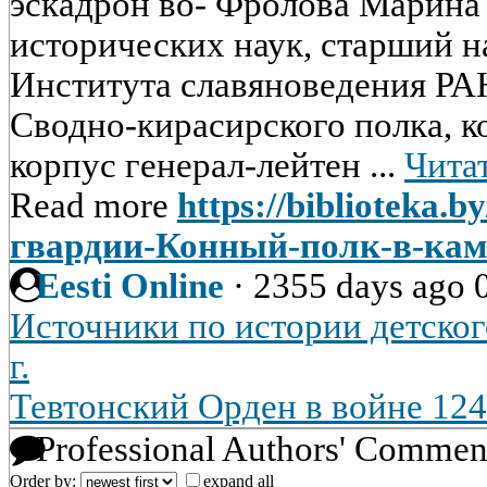
эскадрон во- Фролова Марина
исторических наук, старший 
Института славяноведения РАН.
Сводно-кирасирского полка, к
корпус генерал-лейтен ...
Читат
Read more
https://biblioteka.b
гвардии-Конный-полк-в-кам
Eesti Online
·
2355 days ago
Источники по истории детског
г.
Тевтонский Орден в войне 1240
Professional Authors' Commen
Order by:
expand all