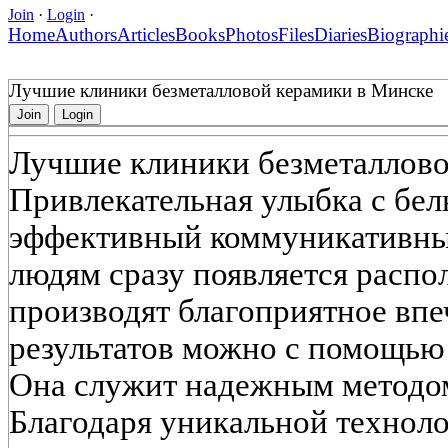
Join
·
Login
·
Home
Authors
Articles
Books
Photos
Files
Diaries
Biographi
Лучшие клиники безметалловой керамики в Минске
Join
Login
Лучшие клиники безметаллово
Привлекательная улыбка с бе
эффективный коммуникативны
людям сразу появляется распо
производят благоприятное впе
результатов можно с помощью
Она служит надежным методом
Благодаря уникальной техноло