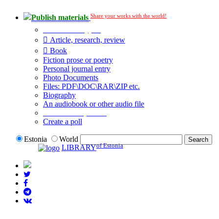
Share your works with the world!
Publish materials
Publication type?
Article, research, review
Book
Fiction prose or poetry
Personal journal entry
Photo Documents
Files: PDF\DOC\RAR\ZIP etc.
Biography
An audiobook or other audio file
Additional options:
Create a poll
Estonia
World
of Estonia
LIBRARY