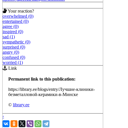
Your reaction?
overwhelmed (0)
entertained (0)
agree (0)
inspired (0)
sad (1)
sympathetic (0)
surprised (0)
angry (0)
confused (0)
worried (1)
Link
Permanent link to this publication:
https://library.ee/blogs/entry/Лучшие-клиники-
безметалловой-керамики-в-Минске
©
library.ee
‹
›