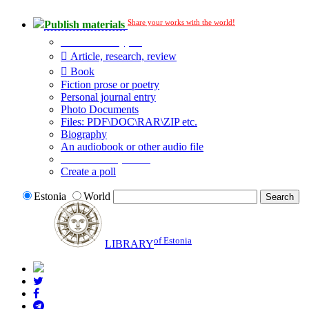
Share your works with the world!
Publish materials
Publication type?
Article, research, review
Book
Fiction prose or poetry
Personal journal entry
Photo Documents
Files: PDF\DOC\RAR\ZIP etc.
Biography
An audiobook or other audio file
Additional options:
Create a poll
Estonia
World
of Estonia
LIBRARY