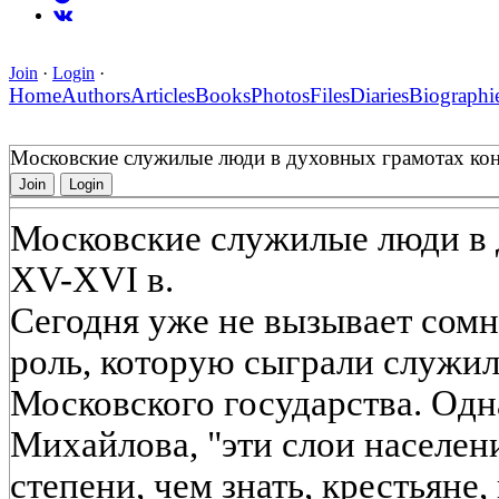
Join
·
Login
·
Home
Authors
Articles
Books
Photos
Files
Diaries
Biographi
Московские служилые люди в духовных грамотах ко
Join
Login
Московские служилые люди в 
XV-XVI в.
Сегодня уже не вызывает сомн
роль, которую сыграли служил
Московского государства. Одна
Михайлова, "эти слои населен
степени, чем знать, крестьяне