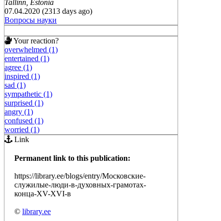
Tallinn, Estonia
07.04.2020 (2313 days ago)
Вопросы науки
Your reaction?
overwhelmed (1)
entertained (1)
agree (1)
inspired (1)
sad (1)
sympathetic (1)
surprised (1)
angry (1)
confused (1)
worried (1)
Link
Permanent link to this publication:
https://library.ee/blogs/entry/Московские-
служилые-люди-в-духовных-грамотах-
конца-XV-XVI-в
©
library.ee