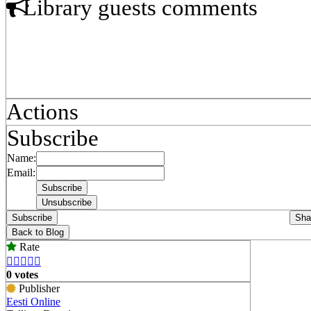
Library guests comments
Actions
Subscribe
Name:
Email:
Subscribe
Sha
Back to Blog
Rate





0 votes
Publisher
Eesti Online