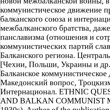
новой межбалканской войны, в 
коммунистическое движение п
балканского союза и интернац
межбалканского братства, даж
панславизма (отношения и сот
коммунистических партий слав
Балканского региона. Централ
[Чехии, Польши, Украины и др.
Балканское коммунистическое 
Македонский вопрос, Троцкиз
Интернационал. ETHNIC QU
AND BALKAN COMMUNIST M
1930s). Author of the publication