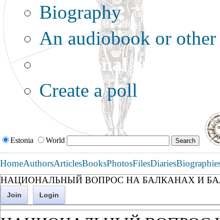
Biography
An audiobook or other 
Additional options:
Create a poll
Estonia
World
Home
Authors
Articles
Books
Photos
Files
Diaries
Biographie
НАЦИОНАЛЬНЫЙ ВОПРОС НА БАЛКАНАХ И БАЛК
Join
Login