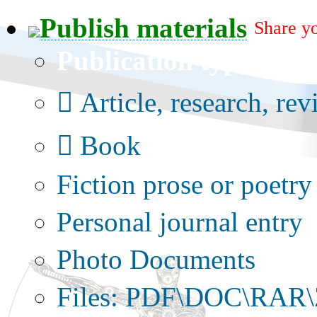
Publish materials
Share yo
Publication type?
Article, research, re
Book
Fiction prose or poetry
Personal journal entry
Photo Documents
Files: PDF\DOC\RAR\Z