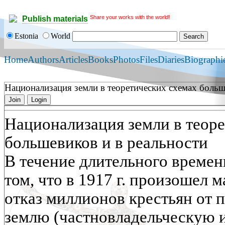
Share your works with the world!
Publish materials
Estonia
World
Home
Authors
Articles
Books
Photos
Files
Diaries
Biographi
Национализация земли в теоретических схемах больш
Join
Login
Национализация земли в теор
большевиков и в реальности
В течение длительного времен
том, что в 1917 г. произошел
отказ миллионов крестьян от 
землю (частновладельческую и