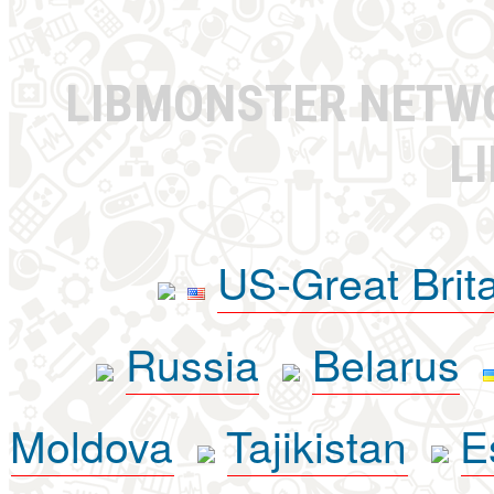
LIBMONSTER NET
L
US-Great Brit
Russia
Belarus
Moldova
Tajikistan
E