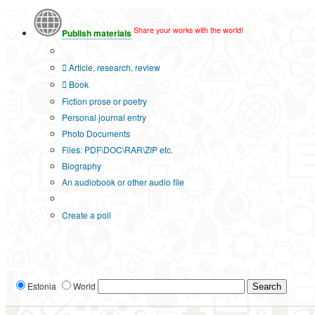
Share your works with the world!
Publish materials
Publication type?
Article, research, review
Book
Fiction prose or poetry
Personal journal entry
Photo Documents
Files: PDF\DOC\RAR\ZIP etc.
Biography
An audiobook or other audio file
Additional options:
Create a poll
Estonia
World