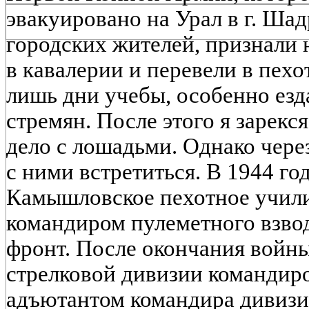
эвакуировано на Урал в г. Шад
городских жителей, признали
в кавалерии и перевели в пехо
лишь дни учебы, особен­но езд
стремян. После этого я зарекс
дело с лошадьми. Однако чере
с ними встре­титься. В 1944 го
Камышловское пехотное учил
командиром пулеметного взвод
фронт. После окончания войны
стрелковой дивизии кома­ндиро
адъютантом командира ди­визи