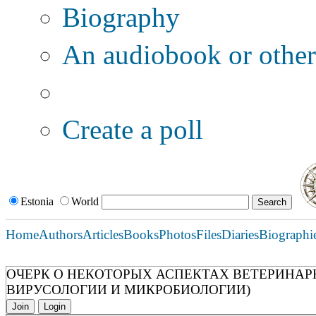
Biography
An audiobook or other 
Additional options:
Create a poll
Estonia
World
Home
Authors
Articles
Books
Photos
Files
Diaries
Biographi
ОЧЕРК О НЕКОТОРЫХ АСПЕКТАХ ВЕТЕРИНАР
ВИРУСОЛОГИИ И МИКРОБИОЛОГИИ)
Join
Login