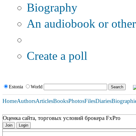
Biography
An audiobook or other 
Additional options:
Create a poll
Estonia
World
Home
Authors
Articles
Books
Photos
Files
Diaries
Biographi
Оценка сайта, торговых условий брокера FxPro
Join
Login