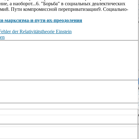
ие, а наоборот...6. "Борьба" в социальных деалектических
тами8. Пути компромиссной переприватизации9. Социально-
ибки-марксизма-и-пути-их-преодоления
ler der Relativitätstheorie Einstein
den