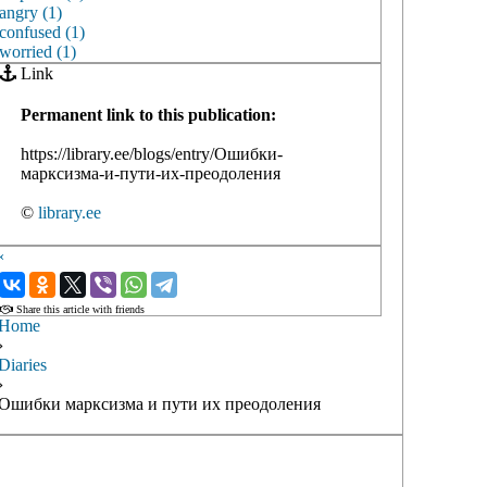
angry (1)
confused (1)
worried (1)
Link
Permanent link to this publication:
https://library.ee/blogs/entry/Ошибки-
марксизма-и-пути-их-преодоления
©
library.ee
‹
›
Share this article with friends
Home
›
Diaries
›
Ошибки марксизма и пути их преодоления