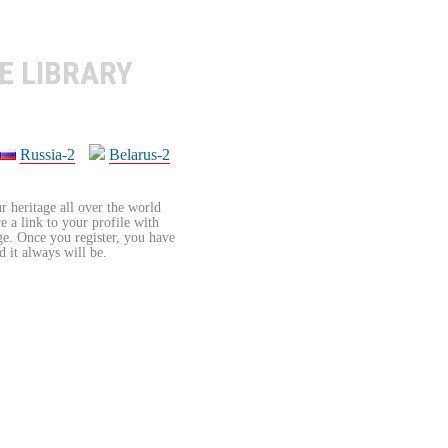
E LIBRARY
Russia-2
Belarus-2
r heritage all over the world
re a link to your profile with
age. Once you register, you have
d it always will be.