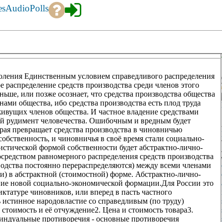
es
Audio
Polls
доления Единственным условием справедливого распределения
е распределение средств производства среди членов этого
ньше, или позже осознает, что средства производства общества
ами общества, ибо средства производства есть плод труда
ивущих членов общества. И частное владение средствами
ый рудимент человечества. Ошибочным и вредным будет
рая превращает средства производства в чиновничью
собственность, и чиновничья в своё время стали социально-
истической формой собственности будет абстрактно-лично-
осредством равномерного распределения средств производства
водства постоянно перераспределяются) между всеми членами
и) в абстрактной (стоимостной) форме. Абстрактно-лично-
ние новой социально-экономической формации.Для России это
диктатуре чиновников, или вперед в пасть частного
 истинное народовластие со справедливым (по труду)
стоимость и её отчуждение2. Цена и стоимость товара3.
индуальные противоречия - основные противоречия