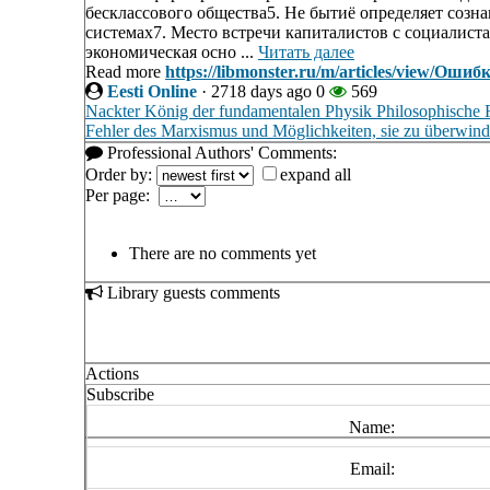
бесклассового общества5. Не бытиё определяет сознан
системах7. Место встречи капиталистов с социалис
экономическая осно ...
Читать далее
Read more
https://libmonster.ru/m/articles/view/Ош
Eesti Online
·
2718 days ago
0
569
Nackter König der fundamentalen Physik Philosophische Feh
Fehler des Marxismus und Möglichkeiten, sie zu überwin
Professional Authors' Comments:
Order by:
expand all
Per page:
There are no comments yet
Library guests comments
Actions
Subscribe
Name:
Email: