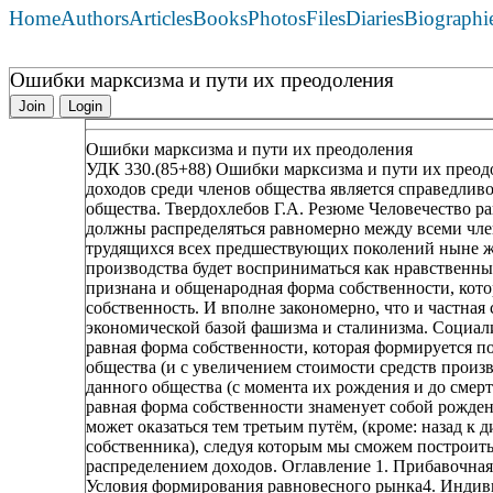
Home
Authors
Articles
Books
Photos
Files
Diaries
Biographi
Ошибки марксизма и пути их преодоления
Join
Login
Ошибки марксизма и пути их преодоления
УДК 330.(85+88) Ошибки марксизма и пути их прео
доходов среди членов общества является справедливо
общества. Твердохлебов Г.А. Резюме Человечество ра
должны распределяться равномерно между всеми член
трудящихся всех предшествующих поколений ныне ж
производства будет восприниматься как нравственн
признана и общенародная форма собственности, кото
собственность. И вполне закономерно, что и частная 
экономической базой фашизма и сталинизма. Социал
равная форма собственности, которая формируется п
общества (и с увеличением стоимости средств произ
данного общества (с момента их рождения и до смерт
равная форма собственности знаменует собой рожде
может оказаться тем третьим путём, (кроме: назад к 
собственника), следуя которым мы сможем построить
распределением доходов. Оглавление 1. Прибавочная 
Условия формирования равновесного рынка4. Индив