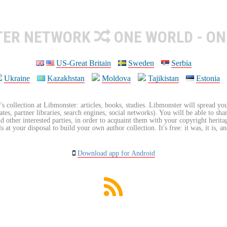
TER NETWORK
ONE WORLD - ON
US-Great Britain
Sweden
Serbia
Ukraine
Kazakhstan
Moldova
Tajikistan
Estonia
's collection at Libmonster: articles, books, studies. Libmonster will spread you
tes, partner libraries, search engines, social networks). You will be able to sha
nd other interested parties, in order to acquaint them with your copyright herit
 at your disposal to build your own author collection. It's free: it was, it is, an
Download app for Android