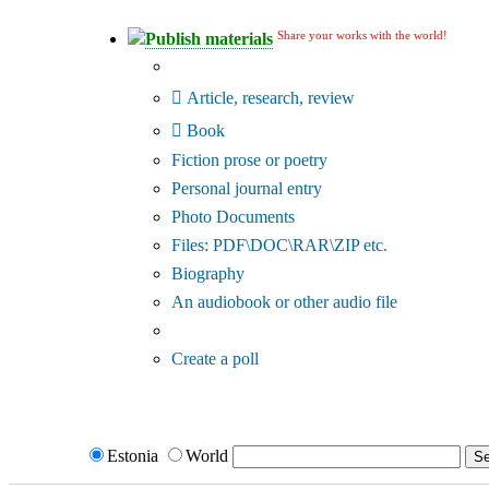
Share your works with the world!
Publish materials
Publication type?
Article, research, review
Book
Fiction prose or poetry
Personal journal entry
Photo Documents
Files: PDF\DOC\RAR\ZIP etc.
Biography
An audiobook or other audio file
Additional options:
Create a poll
Estonia
World