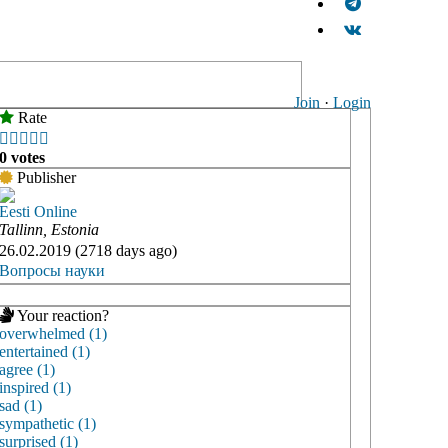
Join
·
Login
Rate





0 votes
Publisher
Eesti Online
Tallinn, Estonia
26.02.2019 (2718 days ago)
Вопросы науки
Your reaction?
overwhelmed (1)
entertained (1)
agree (1)
inspired (1)
sad (1)
sympathetic (1)
surprised (1)