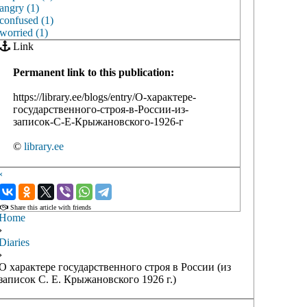
angry (1)
confused (1)
worried (1)
Link
Permanent link to this publication:
https://library.ee/blogs/entry/О-характере-
государственного-строя-в-России-из-
записок-С-Е-Крыжановского-1926-г
©
library.ee
‹
›
Share this article with friends
Home
›
Diaries
›
О характере государственного строя в России (из
записок С. Е. Крыжановского 1926 г.)