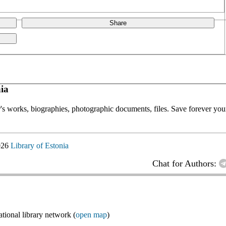
Share
ia
or's works, biographies, photographic documents, files. Save forever your
026
Library of Estonia
Chat for Authors:
ional library network (
open map
)