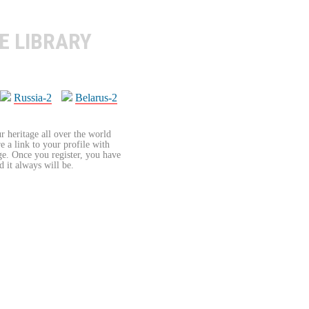
E LIBRARY
Russia-2
Belarus-2
r heritage all over the world
re a link to your profile with
age. Once you register, you have
d it always will be.