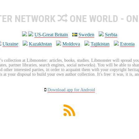
TER NETWORK
ONE WORLD - ON
US-Great Britain
Sweden
Serbia
Ukraine
Kazakhstan
Moldova
Tajikistan
Estonia
's collection at Libmonster: articles, books, studies. Libmonster will spread you
tes, partner libraries, search engines, social networks). You will be able to sha
nd other interested parties, in order to acquaint them with your copyright herit
 at your disposal to build your own author collection. It's free: it was, it is, an
Download app for Android