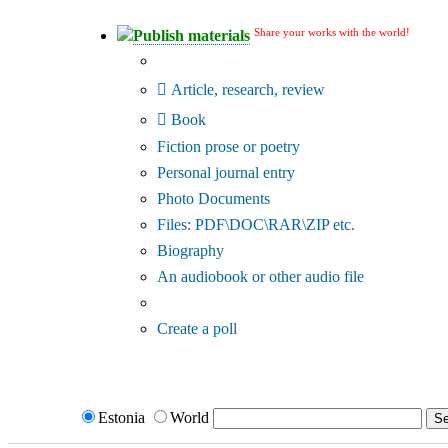
Share your works with the world!
Publish materials
Publication type?
Article, research, review
Book
Fiction prose or poetry
Personal journal entry
Photo Documents
Files: PDF\DOC\RAR\ZIP etc.
Biography
An audiobook or other audio file
Additional options:
Create a poll
Estonia
World