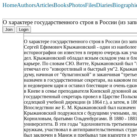
Home
Authors
Articles
Books
Photos
Files
Diaries
Biographi
О характере государственного строя в России (из зап
Join
Login
О характере государственного строя в России (из зап
Сергей Ефимович Крыжановский - один из наиболее 
историографии он известен в первую очередь как у
дел. Крыжановский обладал ясным складом ума и бле
карьере. По словам СЮ. Витте, Крыжановский был "
отмечал его "изворотливый и быстрый ум"2. Крыжан
думу, начиная от "булыгинской" и заканчивая "тре
назначен в государственные секретари, на каковом 
и недоверием царя и оставил блестящие и очень едки
в Киеве в семье преподавателя Киевской духовной а
государственный секретарь провел в Царстве Польско
седлецкой учебной дирекции (в 1864 г.), а затем, в 1
Впоследствии же Е. М. Крыжановский был назначен 
Крыжановский подружился с будущими учеными, лид
Корниловым, братьями Ольденбургами. В 1880 - 1881
университета. В эти годы "вдохновитель третьеиюнь
кружкам, участвовал в антиправительственных студе
был заключен в Манеж и пребывал там взаперти в т