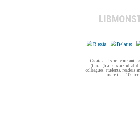
LIBMONS
Russia
Belarus
Create and store your author
(through a network of affilia
colleagues, students, readers a
more than 100 tools