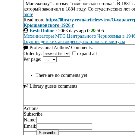
"Манежиаду" - поэму "гомеровского толка". В 1881 
который закончил в 1884 году. Со студенческих лет о
more
Read more
https://library.ee/m/articles/view/О-хара
Крыжановского-1926-г
Eesti Online
·
2063 days ago
0
505
Механизаторы МТС Центрального Черноземья в 1946 -
Группы детских автокресел, их плюсы и минусы
Professional Authors' Comments:
Order by:
expand all
Per page:
There are no comments yet
Library guests comments
Actions
Subscribe
Name:
Email: