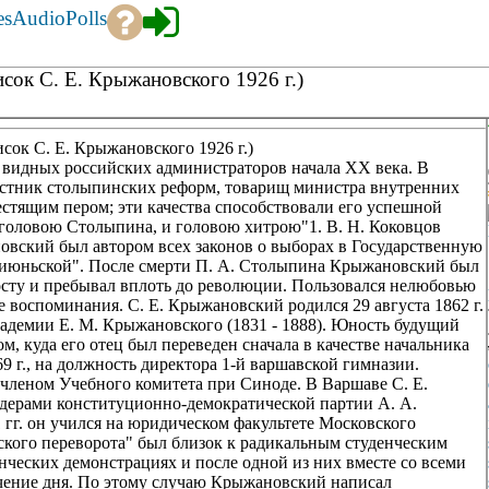
es
Audio
Polls
исок С. Е. Крыжановского 1926 г.)
исок С. Е. Крыжановского 1926 г.)
видных российских администраторов начала XX века. В
частник столыпинских реформ, товарищ министра внутренних
стящим пером; эти качества способствовали его успешной
головою Столыпина, и головою хитрою"1. В. Н. Коковцов
овский был автором всех законов о выборах в Государственную
тьеиюньской". После смерти П. А. Столыпина Крыжановский был
посту и пребывал вплоть до революции. Пользовался нелюбовью
е воспоминания. С. Е. Крыжановский родился 29 августа 1862 г.
кадемии Е. М. Крыжановского (1831 - 1888). Юность будущий
м, куда его отец был переведен сначала в качестве начальника
869 г., на должность директора 1-й варшавской гимназии.
членом Учебного комитета при Синоде. В Варшаве С. Е.
ерами конституционно-демократической партии А. А.
 гг. он учился на юридическом факультете Московского
ского переворота" был близок к радикальным студенческим
нческих демонстрациях и после одной из них вместе со всеми
ечение дня. По этому случаю Крыжановский написал