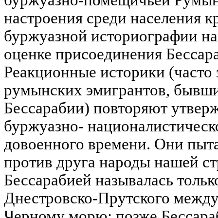
настроения среди населения к
буржуазной историографии на
оценке присоединения Бессара
Реакционные историки (часто 
румынских эмигрантов, бывши
Бессарабии) повторяют утвер
буржуазно- националистическ
довоенного времени. Они пыт
против друга народы нашей стр
Бессарабией называлась тольк
Днестровско-Прутского между
Черному морю; позже Бессара