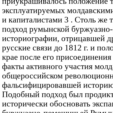
приукрашивалось положение т
эксплуатируемых молдавским
и капиталистами 3 . Столь же
подход румынской буржуазно
историографии, отрицавшей д
русские связи до 1812 г. и по
крае после его присоединения
факты активного участия молд
общероссийском революционн
фальсифицировавшей историю 
Подобный подход был продик
исторически обосновать эксп
буржуазно-помещичьей Румыни