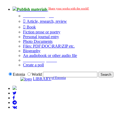
Share your works with the world!
Publish materials
Publication type?
Article, research, review
Book
Fiction prose or poetry
Personal journal entry
Photo Documents
Files: PDF\DOC\RAR\ZIP etc.
Biography
An audiobook or other audio file
Additional options:
Create a poll
Estonia
World
of Estonia
LIBRARY