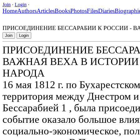
Join
·
Login
·
Home
Authors
Articles
Books
Photos
Files
Diaries
Biographi
ПРИСОЕДИНЕНИЕ БЕССАРАБИИ К РОССИИ - 
Join
Login
ПРИСОЕДИНЕНИЕ БЕССАРАБ
ВАЖНАЯ ВЕХА В ИСТОРИ
НАРОДА
16 мая 1812 г. по Бухарестск
территория между Днестром и
Бессарабией 1 , была присоеди
событие оказало большое влия
социально-экономическое, пол