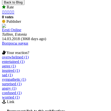
Back to Blog
Rate





0 votes
Publisher
Eesti Online
Tallinn, Estonia
14.03.2018 (3068 days ago)
Вопросы науки
Your reaction?
overwhelmed (1)
entertained (1)
agree (1)
inspired (1)
sad (1)
sympathetic (1)
surprised (1)
angry (1)
confused (1)
worried (1)
Link