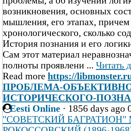
проблемы, а об изучении логик
возникновения, основных сос
мышления, его этапах, причем
хронологического, сколько со
История познания и его логик
Сам этот материал неравнозна
полноты проявлени ...
Читать 
Read more
https://libmonster.r
ПРОБЛЕМА-ОБЪЕКТИВНО
ИСТОРИЧЕСКОГО-ПОЗН
Eesti Online
·
1856 days ago
"СОВЕТСКИЙ БАГРАТИОН" 
РОКОССОВСКИЙ (1896-1968