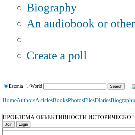
Biography
An audiobook or other 
Additional options:
Create a poll
Estonia
World
Home
Authors
Articles
Books
Photos
Files
Diaries
Biographi
ПРОБЛЕМА ОБЪЕКТИВНОСТИ ИСТОРИЧЕСКОГ
Join
Login