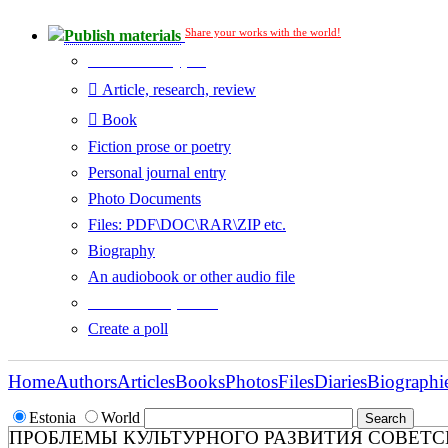
Share your works with the world!
Publish materials
Publication type?
Article, research, review
Book
Fiction prose or poetry
Personal journal entry
Photo Documents
Files: PDF\DOC\RAR\ZIP etc.
Biography
An audiobook or other audio file
Additional options:
Create a poll
Home
Authors
Articles
Books
Photos
Files
Diaries
Biographi
Estonia
World
ПРОБЛЕМЫ КУЛЬТУРНОГО РАЗВИТИЯ СОВЕТСК