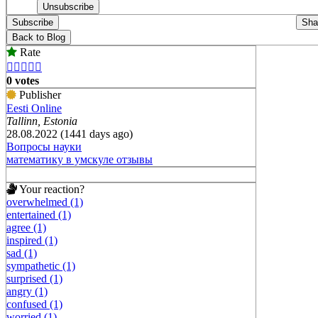
Subscribe
Sha
Back to Blog
Rate





0 votes
Publisher
Eesti Online
Tallinn, Estonia
28.08.2022 (1441 days ago)
Вопросы науки
математику в умскуле отзывы
Your reaction?
overwhelmed (1)
entertained (1)
agree (1)
inspired (1)
sad (1)
sympathetic (1)
surprised (1)
angry (1)
confused (1)
worried (1)