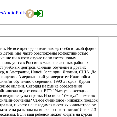
es
Audio
Polls
ии. Не все преподаватели находят себя в такой форме
ших детей, мы часто обеспокоены эффективностью
чение ни в коем случае не является новым
спользуется в России в малонаселенных районах
 от учебных центров. Онлайн-обучение в других
мер, в Австралии, Новой Зеландии, Японии, США. До
елевидение. Американский университет Иллинойса
онлайн-обучению с середины 1990-х годов. Курсы
режиме онлайн. Сегодня на рынке образования
айн-школа подготовки к ЕГЭ "Умскул" ежегодно
в ведущие вузы страны. И основа "Умскул" - именно
онлайн-обучения? Самое очевидное - никаких поездок
тралии, и часто не находимся в сотнях километров от
атите на разъезды на внеклассные занятия? И так 2-3
возможным. Если ваш ребенок может ходить на курсы