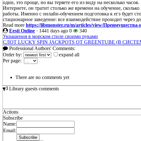
один, это проще, но вы теряете его из виду на несколько часов.
Интернете, он тратит столько же времени на обучение, сколько и
работы. Именно с онлайн-обучением подготовка к егэ будет ст
стационарное заведение: все взаимодействие проходит через д
Read more
https://libmonster.ru/m/articles/view/Преимущест
Eesti Online
·
1441 days ago
0
340
Украшения в морском стиле своими руками
СЛОТ LUCKY SPIN JACKPOTS ОТ GREENTUBE (В СИСТ
Professional Authors' Comments:
Order by:
expand all
Per page:
There are no comments yet
Library guests comments
Actions
Subscribe
Name:
Email: