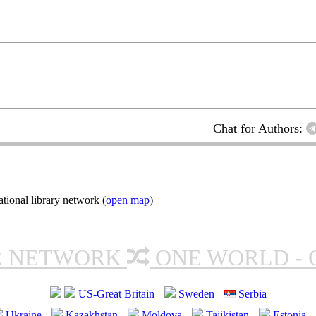
Chat for Authors:
ional library network (
open map
)
R NETWORK
ONE WORLD - 
US-Great Britain
Sweden
Serbia
Ukraine
Kazakhstan
Moldova
Tajikistan
Estonia