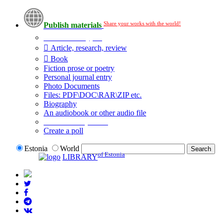
Share your works with the world!
Publish materials
Publication type?
Article, research, review
Book
Fiction prose or poetry
Personal journal entry
Photo Documents
Files: PDF\DOC\RAR\ZIP etc.
Biography
An audiobook or other audio file
Additional options:
Create a poll
Estonia
World
of Estonia
LIBRARY