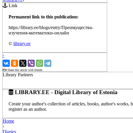
Link
Permanent link to this publication:
https://library.ee/blogs/entry/Преимущества-
изучения-математики-онлайн
©
library.ee
‹
›
Share this article with friends
Library Partners
LIBRARY.EE - Digital Library of Estonia
Create your author's collection of articles, books, author's works,
register as an author.
Home
›
Diaries