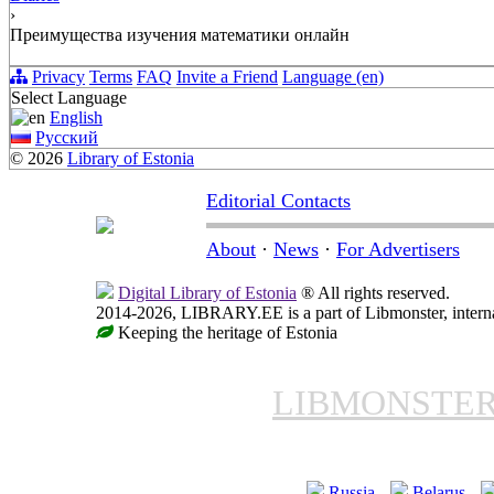
›
Преимущества изучения математики онлайн
Privacy
Terms
FAQ
Invite a Friend
Language (en)
Select Language
English
Русский
© 2026
Library of Estonia
Editorial Contacts
About
·
News
·
For Advertisers
Digital Library of Estonia
® All rights reserved.
2014-2026, LIBRARY.EE is a part of Libmonster, internat
Keeping the heritage of Estonia
LIBMONSTE
Russia
Belarus