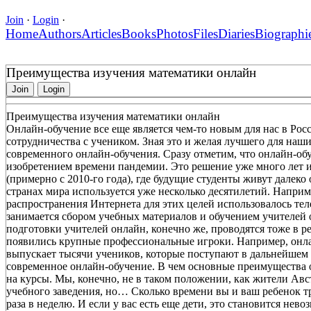
Join
·
Login
·
Home
Authors
Articles
Books
Photos
Files
Diaries
Biographi
Преимущества изучения математики онлайн
Join
Login
Преимущества изучения математики онлайн
Онлайн-обучение все еще является чем-то новым для нас в Росс
сотрудничества с учеником. Зная это и желая лучшего для на
современного онлайн-обучения. Сразу отметим, что онлайн-обу
изобретением времени пандемии. Это решение уже много лет и
(примерно с 2010-го года), где будущие студенты живут далеко
странах мира используется уже несколько десятилетий. Напри
распространения Интернета для этих целей использовалось т
занимается сбором учебных материалов и обучением учителей 
подготовки учителей онлайн, конечно же, проводятся тоже в 
появились крупные профессиональные игроки. Например, онл
выпускает тысячи учеников, которые поступают в дальнейшем 
современное онлайн-обучение. В чем основные преимущества 
на курсы. Мы, конечно, не в таком положении, как жители Авс
учебного заведения, но… Сколько времени вы и ваш ребенок тр
раза в неделю. И если у вас есть еще дети, это становится не