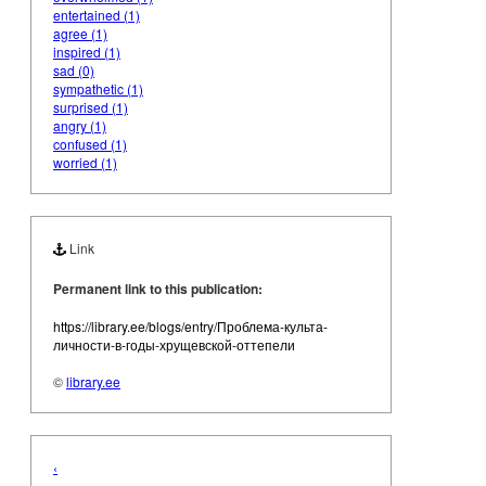
entertained (1)
agree (1)
inspired (1)
sad (0)
sympathetic (1)
surprised (1)
angry (1)
confused (1)
worried (1)
Link
Permanent link to this publication:
https://library.ee/blogs/entry/Проблема-культа-
личности-в-годы-хрущевской-оттепели
©
library.ee
‹