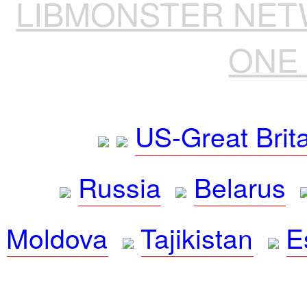
LIBMONSTER NE
ONE 
US-Great Brit
Russia
Belarus
Moldova
Tajikistan
E