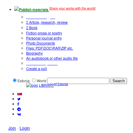
Share your works with the world!
Publish materials
Publication type?
Article, research, review
Book
Fiction prose or poetry
Personal journal entry
Photo Documents
Files: PDF\DOC\RAR\ZIP etc.
Biography
An audiobook or other audio file
Additional options:
Create a poll
Estonia
World
of Estonia
LIBRARY
Join
·
Login
·