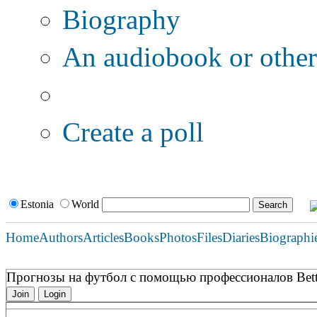
Biography
An audiobook or other 
Additional options:
Create a poll
Estonia
World
Home
Authors
Articles
Books
Photos
Files
Diaries
Biographi
Прогнозы на футбол с помощью профессионалов Betti
Join
Login