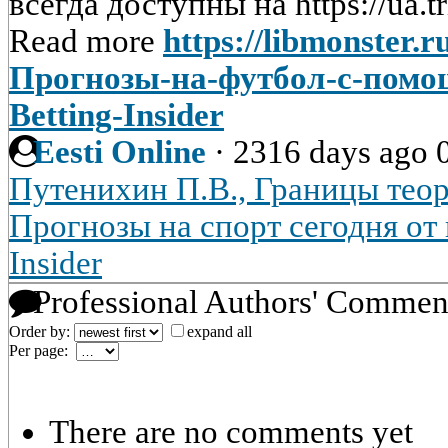
всегда доступны на https://ua.tr
Read more
https://libmonster.r
Прогнозы-на-футбол-с-помо
Betting-Insider
Eesti Online
·
2316 days ago
Путенихин П.В., Границы тео
Прогнозы на спорт сегодня от
Insider
Professional Authors' Commen
Order by:
expand all
Per page:
There are no comments yet