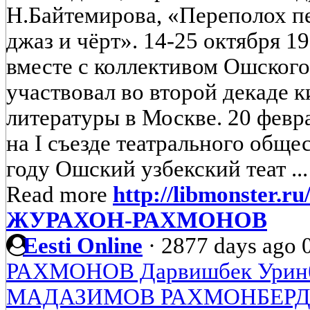
Н.Байтемирова, «Переполох п
джаз и чёрт». 14-25 октября 1
вместе с коллективом Ошского
участвовал во второй декаде к
литературы в Москве. 20 февр
на I съезде театрального обще
году Ошский узбекский теат ..
Read more
http://libmonster.r
ЖУРАХОН-РАХМОНОВ
Eesti Online
·
2877 days ago
РАХМОНОВ Дарвишбек Урин
МАДАЗИМОВ РАХМОНБЕР