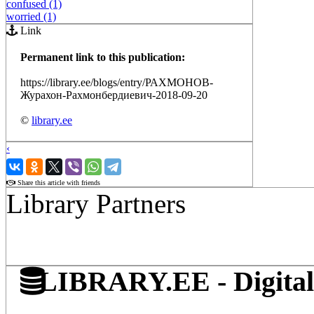
confused (1)
worried (1)
Link
Permanent link to this publication:
https://library.ee/blogs/entry/РАХМОНОВ-
Журахон-Рахмонбердиевич-2018-09-20
©
library.ee
‹
›
Share this article with friends
Library Partners
LIBRARY.EE - Digital 