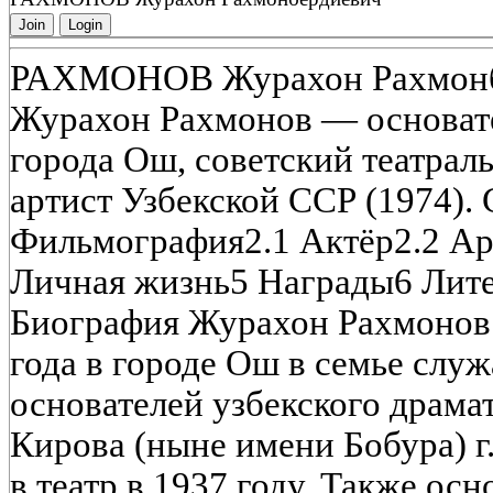
Join
Login
РАХМОНОВ Журахон Рахмонб
Журахон Рахмонов — основате
города Ош, советский театрал
артист Узбекской ССР (1974).
Фильмография2.1 Актёр2.2 Арт
Личная жизнь5 Награды6 Лит
Биография Журахон Рахмонов 
года в городе Ош в семье слу
основателей узбекского драма
Кирова (ныне имени Бобура) г
в театр в 1937 году. Также ос