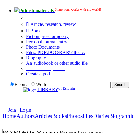
Share your works with the world!
Publish materials
Publication type?
Article, research, review
Book
Fiction prose or poetry
Personal journal entry
Photo Documents
Files: PDF\DOC\RAR\ZIP etc.
Biography
An audiobook or other audio file
Additional options:
Create a poll
Estonia
World
of Estonia
LIBRARY
Join
·
Login
·
Home
Authors
Articles
Books
Photos
Files
Diaries
Biographi
РАХМОНОВ Журахон Рахмонбердиевич