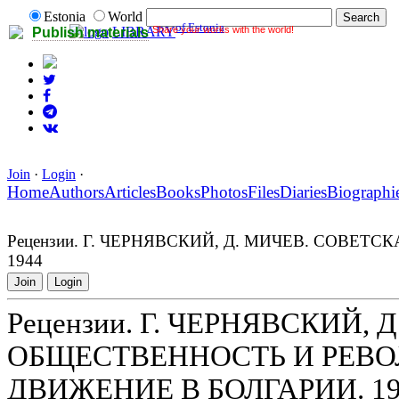
Estonia
World
of Estonia
Share your works with the world!
LIBRARY
Publish materials
Join
·
Login
·
Home
Authors
Articles
Books
Photos
Files
Diaries
Biographi
Рецензии. Г. ЧЕРНЯВСКИЙ, Д. МИЧЕВ. СОВЕ
1944
Join
Login
Рецензии. Г. ЧЕРНЯВСКИЙ,
ОБЩЕСТВЕННОСТЬ И РЕВ
ДВИЖЕНИЕ В БОЛГАРИИ. 192