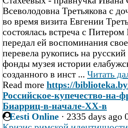
Стахеевых - правнучка Ивана 
Всеволодовна Третьякова с до
во время визита Евгении Трет
состоялась встреча с Питером
передал ей воспоминания свое
перевела рукопись на русский 
фонды музея истории елабужск
созданного в инст ...
Читать да
Read more
https://biblioteka.b
Российское-купечество-на-ф
Биарриц-в-начале-XX-в
Eesti Online
·
2335 days ago
Кризис римской идентичности 