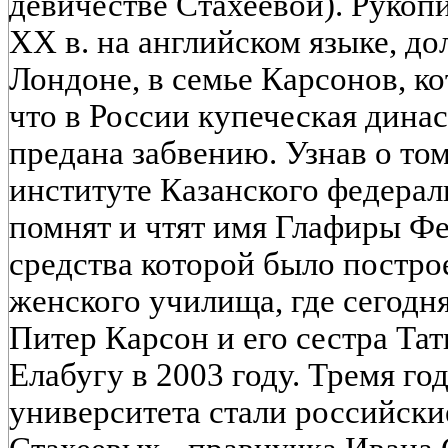
девичестве Стахеевой). Рукопис
XX в. на английском языке, до
Лондоне, в семье Карсонов, к
что в России купеческая дина
предана забвению. Узнав о том
институте Казанского федерал
помнят и чтят имя Глафиры Ф
средства которой было постро
женского училища, где сегодн
Питер Карсон и его сестра Та
Елабугу в 2003 году. Тремя го
университета стали российски