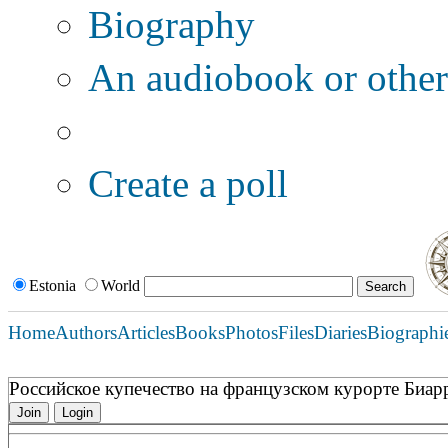
Biography
An audiobook or other 
Additional options:
Create a poll
Estonia
World
Home
Authors
Articles
Books
Photos
Files
Diaries
Biographi
Российское купечество на французском курорте Биарр
Join
Login