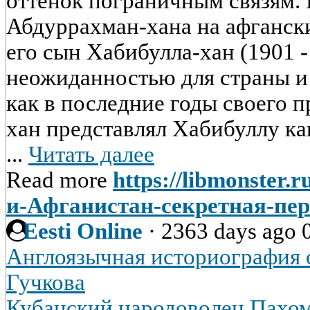
оттенок пограничным связям.
Абдуррахман-хана на афгански
его сын Хабибулла-хан (1901 - 
неожиданностью для страны и 
как в последние годы своего 
хан представлял Хабибуллу ка
...
Читать далее
Read more
https://libmonster.r
и-Афганистан-секретная-пер
Eesti Online
·
2363 days ago
Англоязычная историография о
Гучкова
Кубанский народоволец Пахо