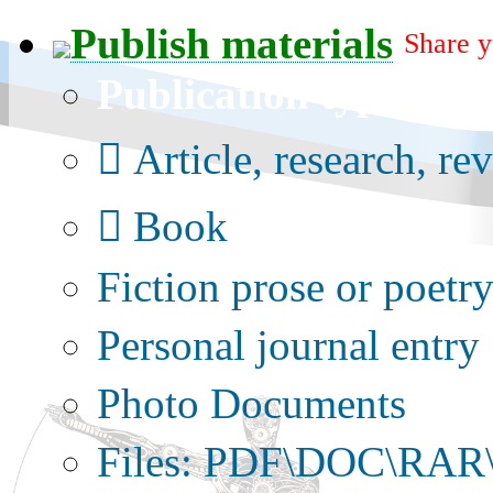
Publish materials
Share y
Publication type?
Article, research, re
Book
Fiction prose or poetr
Personal journal entry
Photo Documents
Files: PDF\DOC\RAR\