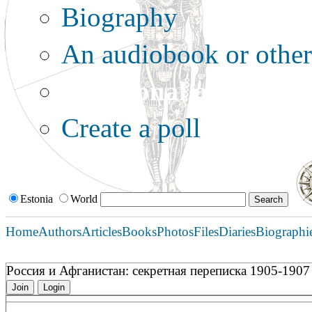
Biography
An audiobook or other 
Additional options:
Create a poll
Estonia
World
Home
Authors
Articles
Books
Photos
Files
Diaries
Biographi
Россия и Афганистан: секретная переписка 1905-1907 
Join
Login