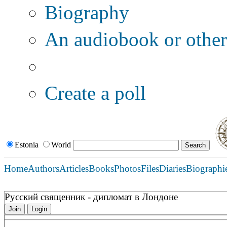
Biography
An audiobook or other 
Additional options:
Create a poll
Estonia
World
Home
Authors
Articles
Books
Photos
Files
Diaries
Biographi
Русский священник - дипломат в Лондоне
Join
Login