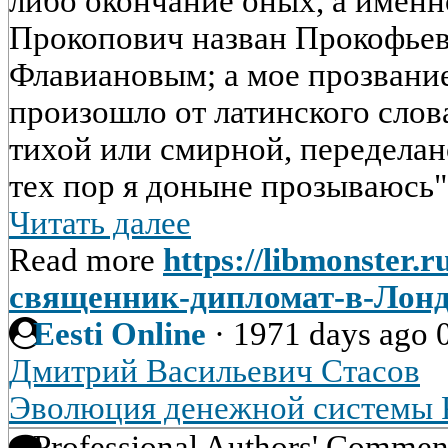
либо окончание оных, а именно
Прокопович назван Прокофье
Флавиановым; а мое прозвание,
произошло от латинского слова
тихой или смирной, переделан
тех пор я доныне прозываюсь" 
Читать далее
Read more
https://libmonster.
священник-дипломат-в-Лон
Eesti Online
·
1971 days ago
Дмитрий Васильевич Стасов
Эволюция денежной системы 
Professional Authors' Commen