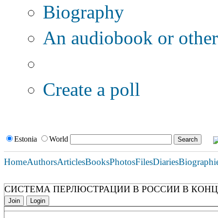
Biography
An audiobook or other 
Additional options:
Create a poll
Estonia
World
Home
Authors
Articles
Books
Photos
Files
Diaries
Biographi
СИСТЕМА ПЕРЛЮСТРАЦИИ В РОССИИ В КОНЦЕ 
Join
Login