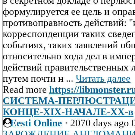
в секретном докладе о перлюс
формулируется ее цель и опра
противоправность действий: "
корреспонденции таких сведе
событиях, таких заявлений о
относительно хода дел в импе
действий правительственных 
путем почти н ...
Читать далее
Read more
https://libmonster.r
СИСТЕМА-ПЕРЛЮСТРАЦИ
КОНЦЕ-XIX-НАЧАЛЕ-XX-в
Eesti Online
·
2070 days ago
ЗАРОЖДЕНИЕ АНГЛОМАНИ