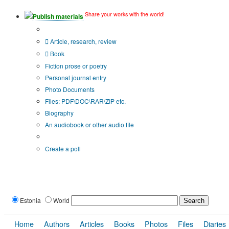
Share your works with the world!
Publish materials
Publication type?
Article, research, review
Book
Fiction prose or poetry
Personal journal entry
Photo Documents
Files: PDF\DOC\RAR\ZIP etc.
Biography
An audiobook or other audio file
Additional options:
Create a poll
Estonia
World
Home
Authors
Articles
Books
Photos
Files
Diaries