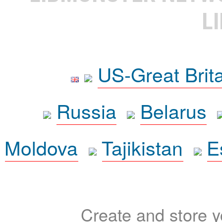
L
US-Great Brit
Russia
Belarus
Moldova
Tajikistan
E
Create and store yo