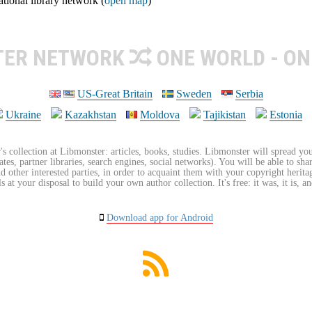
ional library network (
open map
)
TER NETWORK
ONE WORLD - ON
US-Great Britain
Sweden
Serbia
Ukraine
Kazakhstan
Moldova
Tajikistan
Estonia
's collection at Libmonster: articles, books, studies. Libmonster will spread you
tes, partner libraries, search engines, social networks). You will be able to sha
nd other interested parties, in order to acquaint them with your copyright herit
 at your disposal to build your own author collection. It's free: it was, it is, an
Download app for Android