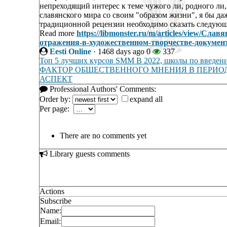
непреходящий интерес к теме чужого ли, родного ли,
славянского мира со своим "образом жизни", я бы даж
традиционной рецензии необходимо сказать следующее
Read more
https://libmonster.ru/m/articles/view/С
отражения-в-художественном-творчестве-докумен
Eesti Online
·
1468 days ago
0
337
Топ 5 лучших курсов SMM В 2022, школы по введени
ФАКТОР ОБЩЕСТВЕННОГО МНЕНИЯ В ПЕРИОД
АСПЕКТ
Professional Authors' Comments:
Order by:
expand all
Per page:
There are no comments yet
Library guests comments
Actions
Subscribe
Name:
Email: