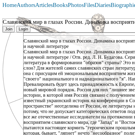
Home
Authors
Articles
Books
Photos
Files
Diaries
Biographi
Славянский мир в глазах России. Динамика восприят
Join
Login
Славянский мир в глазах России. Динамика восприят
и научной литературе
Славянский мир в глазах России. Динамика восприят
и научной литературе / Отв. ред. Л. Н. Будагова. Серия
литература в формировании "образов" страны? Это не
слон? Для жителей самих славянских стран литерату
она с присущим ей эмоциональным восприятием жизн
"своего" национального и наднационального "я". Нап
Превалировать будет здесь принадлежность к Европе,
новый мировой порядок. Россия для них "лишнее зве
истории, в которой имя России связано с получением
известный украинский историк на конференции в Софи
пространстве" неотделима от России, ее литературы 
потому, что не допускает категорических ответов п
все же отечественные исследователи на протяжении 
восприятием славянского мира, где "Запад" и "Вост
пытаются настоящее кормить "героическим прошлым"
которая, бывает, "ляпнет" нечто "несообразное" пол