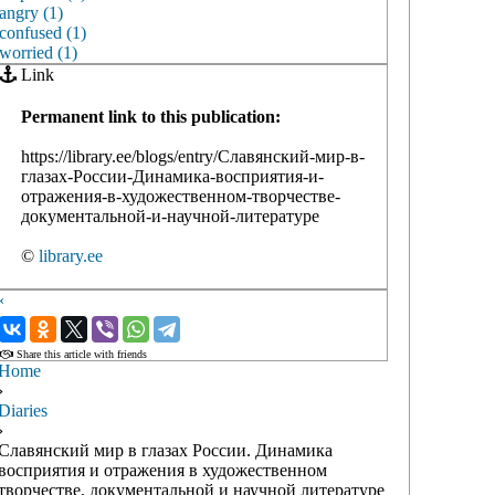
angry (1)
confused (1)
worried (1)
Link
Permanent link to this publication:
https://library.ee/blogs/entry/Славянский-мир-в-
глазах-России-Динамика-восприятия-и-
отражения-в-художественном-творчестве-
документальной-и-научной-литературе
©
library.ee
‹
›
Share this article with friends
Home
›
Diaries
›
Славянский мир в глазах России. Динамика
восприятия и отражения в художественном
творчестве, документальной и научной литературе