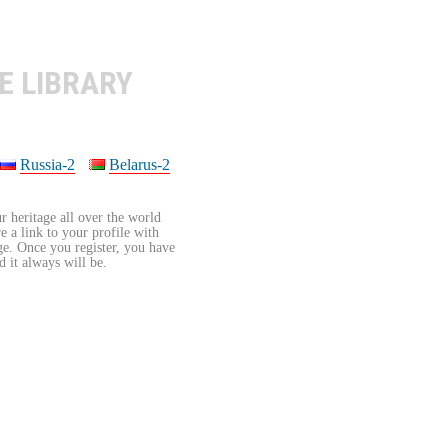
E LIBRARY
Russia-2
Belarus-2
r heritage all over the world
re a link to your profile with
age. Once you register, you have
d it always will be.