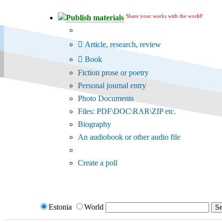
Share your works with the world!
Publish materials
Publication type?
Article, research, review
Book
Fiction prose or poetry
Personal journal entry
Photo Documents
Files: PDF\DOC\RAR\ZIP etc.
Biography
An audiobook or other audio file
Additional options:
Create a poll
Estonia
World