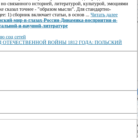
 но связанного историей, литературой, культурой, эмоциями
е сказал точнее - "образом мысли". Для стандартно-
: 1) сборник включает статьи, в основ ...
Читать далее
лавянский-мир-в-глазах-России-Динамика-восприятия-и-
тальной-и-научной-литературе
ю соц сетей
 ОТЕЧЕСТВЕННОЙ ВОЙНЫ 1812 ГОДА: ПОЛЬСКИЙ