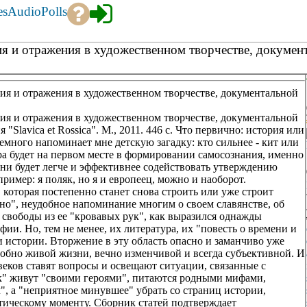
es
Audio
Polls
ия и отражения в художественном творчестве, докумен
ия и отражения в художественном творчестве, документальной
ия и отражения в художественном творчестве, документальной
 "Slavica et Rossica". М., 2011. 446 с. Что первично: история или
много напоминает мне детскую загадку: кто сильнее - кит или
ра будет на первом месте в формировании самосознания, именно
и будет легче и эффективнее содействовать утверждению
ример: я поляк, но я и европеец, можно и наоборот.
 которая постепенно станет снова строить или уже строит
но", неудобное напоминание многим о своем славянстве, об
 свободы из ее "кровавых рук", как выразился однажды
и. Но, тем не менее, их литература, их "повесть о времени и
и истории. Вторжение в эту область опасно и заманчиво уже
одобно живой жизни, вечно изменчивой и всегда субъективной. И
веков ставят вопросы и освещают ситуации, связанные с
ок" живут "своими героями", питаются родными мифами,
, а "неприятное минувшее" убрать со страниц истории,
итическому моменту. Сборник статей подтверждает