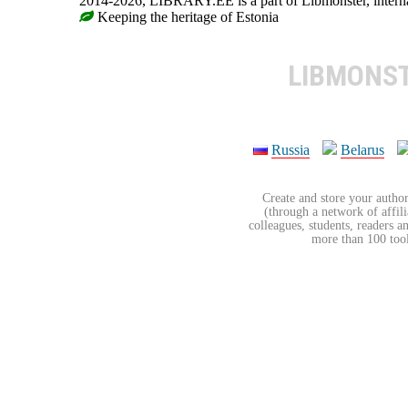
2014-2026, LIBRARY.EE is a part of Libmonster, internat
Keeping the heritage of Estonia
LIBMONS
Russia
Belarus
Create and store your author
(through a network of affilia
colleagues, students, readers a
more than 100 tools