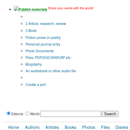
Share your works with the world!
Publish materials
Publication type?
Article, research, review
Book
Fiction prose or poetry
Personal journal entry
Photo Documents
Files: PDF\DOC\RAR\ZIP etc.
Biography
An audiobook or other audio file
Additional options:
Create a poll
Estonia
World
Home
Authors
Articles
Books
Photos
Files
Diaries