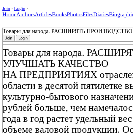
Join
·
Login
·
Home
Authors
Articles
Books
Photos
Files
Diaries
Biographi
Товары для народа. РАСШИРЯТЬ ПРОИЗВОДСТВ
Join
Login
Товары для народа. РАСШИ
УЛУЧШАТЬ КАЧЕСТВО
НА ПРЕДПРИЯТИЯХ отраслей
области в десятой пятилетке 
культурно-бытового назначени
рублей больше, чем намечалос
года в год растет удельный ве
объеме валовой продукции. Ос