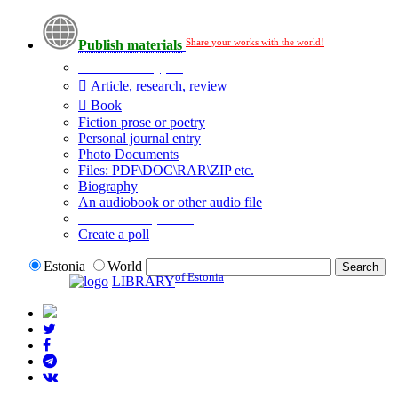
Share your works with the world!
Publish materials
Publication type?
Article, research, review
Book
Fiction prose or poetry
Personal journal entry
Photo Documents
Files: PDF\DOC\RAR\ZIP etc.
Biography
An audiobook or other audio file
Additional options:
Create a poll
Estonia
World
of Estonia
LIBRARY